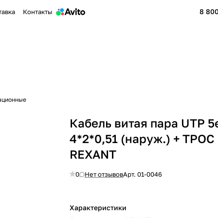
8 800
тавка
Контакты
ационные
Кабель витая пара UTP 5
4*2*0,51 (наруж.) + ТРОС
REXANT
0
Нет отзывов
Арт.
01-0046
Характеристики