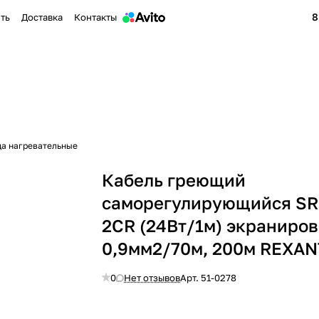
8
ить
Доставка
Контакты
да нагревательные
Кабель греющий
саморегулирующийся SR
2CR (24Вт/1м) экраниро
0,9мм2/70м, 200м REXAN
0
Нет отзывов
Арт.
51-0278