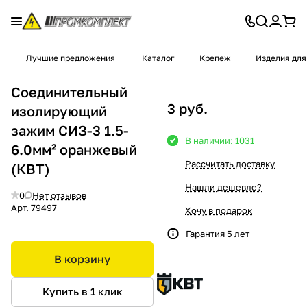
Лучшие предложения
Каталог
Крепеж
Изделия для
Соединительный
3 руб.
изолирующий
зажим СИЗ-3 1.5-
В наличии: 1031
6.0мм² оранжевый
Рассчитать доставку
(КВТ)
Нашли дешевле?
0
Нет отзывов
Арт.
79497
Хочу в подарок
Гарантия 5 лет
В корзину
Купить в 1 клик