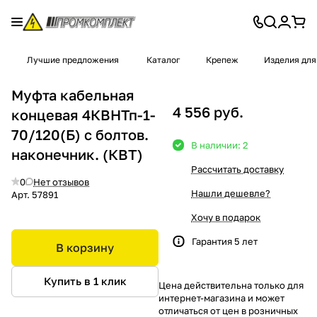
Лучшие предложения
Каталог
Крепеж
Изделия для
Муфта кабельная
4 556 руб.
концевая 4КВНТп-1-
70/120(Б) с болтов.
В наличии: 2
наконечник. (КВТ)
Рассчитать доставку
0
Нет отзывов
Нашли дешевле?
Арт.
57891
Хочу в подарок
Гарантия 5 лет
В корзину
Купить в 1 клик
Цена действительна только для
интернет-магазина и может
отличаться от цен в розничных