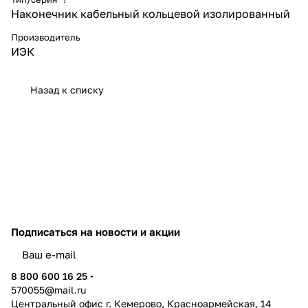
цветов (красный, синий,
Наконечник кабельный кольцевой изолированный
желтый). Каждый цвет
соответствует определенному
Производитель
диапазону сечения провода.
ИЭК
Назад к списку
Подписаться
на новости и акции
политикой конфиденциальности
8 800 600 16 25
570055@mail.ru
Центральный офис г. Кемерово, Красноармейская, 14