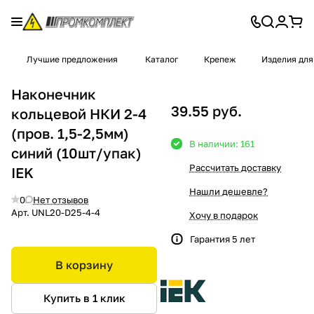
Лучшие предложения
Каталог
Крепеж
Изделия для
Наконечник
39.55 руб.
кольцевой НКИ 2-4
(пров. 1,5-2,5мм)
В наличии: 161
синий (10шт/упак)
Рассчитать доставку
IEK
Нашли дешевле?
0
Нет отзывов
Арт.
UNL20-D25-4-4
Хочу в подарок
Гарантия 5 лет
В корзину
Купить в 1 клик