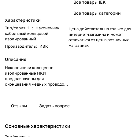
Все товары IEK
Все товары категории
Характеристики
Тип/серия
:
Наконечник
?
Цена действительна только для
кабельный кольцевой
интернет-магазина и может
изолированный
отличаться от цен в розничных
магазинах
Производитель
:
ИЭК
Описание
Наконечники кольцевые
изолированные НКИ
предназначены для
оконцевания медных проводов
и используются при монтаже
электрических узлов, где
предусмотрено
Отзывы
Задать вопрос
соответствующее крепежное
соединение на основе
винтовой фиксации.
Основные характеристики
Наконечники выпускаются с
изоляцией трех стандартных
Тип/серия
?