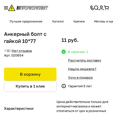
Лучшие предложения
Каталог
Крепеж
Метизы и к
Анкерный болт с
11 руб.
гайкой 10*77
0
Нет отзывов
В наличии: 1
Арт.
020654
Рассчитать доставку
Нашли дешевле?
В корзину
Хочу в подарок
Купить в 1 клик
Гарантия 5 лет
Цена действительна только для
интернет-магазина и может
Характеристики
отличаться от цен в розничных