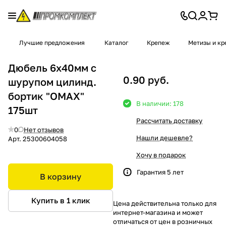
Лучшие предложения
Каталог
Крепеж
Метизы и к
Дюбель 6x40мм с
0.90 руб.
шурупом цилинд.
бортик "OMAX"
В наличии: 178
175шт
Рассчитать доставку
0
Нет отзывов
Нашли дешевле?
Арт.
25300604058
Хочу в подарок
Гарантия 5 лет
В корзину
Купить в 1 клик
Цена действительна только для
интернет-магазина и может
отличаться от цен в розничных