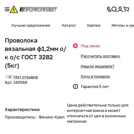
Лучшие предложения
Каталог
Крепеж
Метизы и к
Проволока
Под заказ
вязальная ф1,2мм о/
к о/с ГОСТ 3282
Рассчитать доставку
(5кг)
Нашли дешевле?
Хочу в подарок
0
Нет отзывов
Арт.
140568
Гарантия 5 лет
Цена действительна только для
Характеристики
интернет-магазина и может
отличаться от цен в розничных
Производитель
:
Феникс-Креп
магазинах