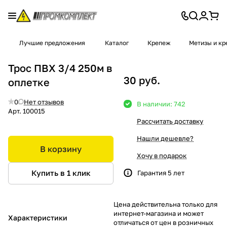
Лучшие предложения
Каталог
Крепеж
Метизы и к
Трос ПВХ 3/4 250м в
30 руб.
оплетке
0
Нет отзывов
В наличии: 742
Арт.
100015
Рассчитать доставку
Нашли дешевле?
В корзину
Хочу в подарок
Купить в 1 клик
Гарантия 5 лет
Цена действительна только для
интернет-магазина и может
Характеристики
отличаться от цен в розничных