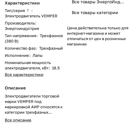
Все товары ЭнергоИндустрия
Характеристики
Тип/серия
:
?
Все товары категории
Электродвигатель VEMPER
Производитель
:
Цена действительна только для
Энергоиндустрия
интернет-магазина и может
Тип напряжения
:
Трехфазное
отличаться от цен в розничных
(380 В)
магазинах
Количество фаз
:
Трехфазный
Исполнение
:
Лапы
Номинальная мощность
электродвигателя, кВт
:
18.5
Все характеристики
Описание
Электродвигатели торговой
марки VEMPER под
маркировкой АИР относятся к
категории трехфазных
общепромышленных
Все описание
двигателей. Определение
«общепромышленный» говорит
о широкой сфере их