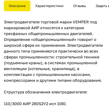
применения. Электродвигатели
Описание
Характеристики
Отзывы
Задать 
данного типа применяются
практически во всех сферах
промышленности:
Электродвигатели торговой марки VEMPER под
строительной технике
(подъемные краны), в системах
маркировкой АИР относятся к категории
промышленной вентиляции
трехфазных общепромышленных двигателей.
(котельные, хранилища), в
Определение «общепромышленный» говорит о
комплектации с
промышленными насосами,
широкой сфере их применения. Электродвигатели
компрессорами и другими
данного типа применяются практически во всех
типами оборудования.
сферах промышленности: строительной технике
(подъемные краны), в системах промышленной
вентиляции (котельные, хранилища), в
комплектации с промышленными насосами,
компрессорами и другими типами оборудования.
Структура обозначения электродвигателя:
110/3000 АИР 280S2У2 исп 1081