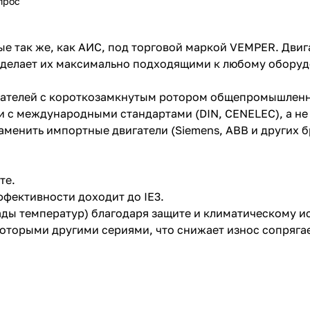
прос
ые так же, как АИС, под торговой маркой VEMPER. Дв
о делает их максимально подходящими к любому обору
гателей с короткозамкнутым ротором общепромышленн
ии с международными стандартами (DIN, CENELEC), а не
заменить импортные двигатели (Siemens, ABB и других 
те.
фективности доходит до IE3.
пады температур) благодаря защите и климатическому 
которыми другими сериями, что снижает износ сопряг