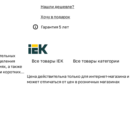
Нашли дешевле?
Хочу в подарок
Гарантия 5 лет
ительных
Все товары IEK
Все товары категории
деления
ях, а также
и коротких
Цена действительна только для интернет-магазина и
стоит из трех
может отличаться от цен в розничных магазинах
о, отсека
 и
-1 размещены
иков (по
овлена
и
орированные
у квартир).
 же отсеке