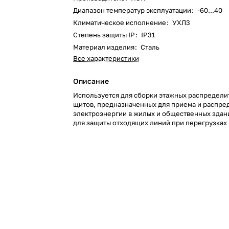
Диапазон температур эксплуатации
:
-60...40
Климатическое исполнение
:
УХЛ3
Степень защиты IP
:
IP31
Материал изделия
:
Сталь
Все характеристики
Описание
Используется для сборки этажных распредел
щитов, предназначенных для приема и распре
электроэнергии в жилых и общественных здани
для защиты отходящих линий при перегрузках 
замыканиях. Сварной металлический корпус со
отсеков: вводно-учетного, распределительног
слаботочного оборудования. В вводно-учетном
распределительном отсеках в корпусах ЩЭ-Х
перфорированные планки для крепления счетч
количеству квартир), в корпусах ЩЭ-Х-6 устан
съемная монтажная панель. В вводно-учетном 
распределительном отсеках размещены перф
планки для крепления счетчиков (по количеств
Предусмотрена возможность установки в этом
аппарата отключения магистральной линии. В