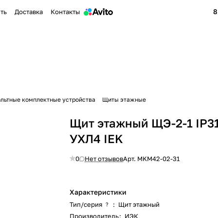
8
ить
Доставка
Контакты
льтные комплектные устройства
Щиты этажные
Щит этажный ЩЭ-2-1 IP31
УХЛ4 IEK
0
Нет отзывов
Арт.
MKM42-02-31
Характеристики
Тип/серия
:
Щит этажный
?
Производитель
:
ИЭК