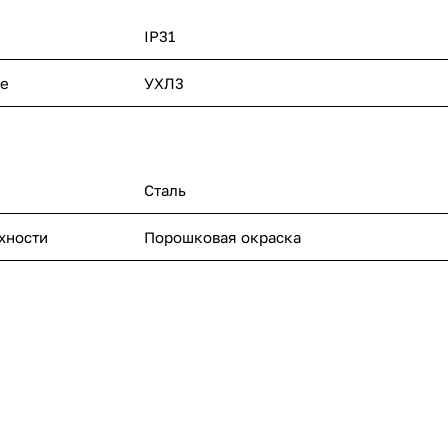
ейки для
тановки шин N
IP31
ью. Отсек
ированными
, телефонных
ие
УХЛ3
в и т.п.
Сталь
хности
Порошковая окраска