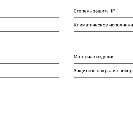
распределительном отсеке установлены DIN-р
аппаратов групповых линий и элементы для ус
Степень защиты IP
и РЕ. Отсек укомплектован оперативной панел
слаботочного оборудования снабжен перфор
профилями для прокладки теле- и радиосетей
Климатическое исполнен
линий, сетей охранной сигнализации, домофоно
Материал изделия
Защитное покрытие повер