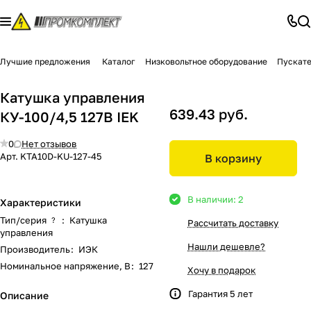
Лучшие предложения
Каталог
Низковольтное оборудование
Пускате
Катушка управления
639.43 руб.
КУ-100/4,5 127В IEK
0
Нет отзывов
Арт.
KTA10D-KU-127-45
В корзину
В наличии: 2
Характеристики
Тип/серия
:
Катушка
?
Рассчитать доставку
управления
Нашли дешевле?
Производитель
:
ИЭК
Номинальное напряжение, В
:
127
Хочу в подарок
Гарантия 5 лет
Описание