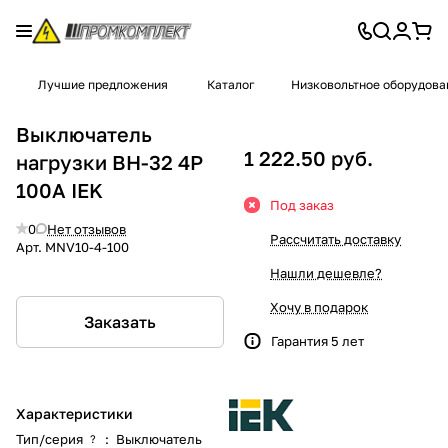
Лучшие предложения
Каталог
Низковольтное оборудова
Выключатель
1 222.50 руб.
нагрузки ВН-32 4Р
100А IEK
Под заказ
0
Нет отзывов
Рассчитать доставку
Арт.
MNV10-4-100
Нашли дешевле?
Хочу в подарок
Заказать
Гарантия 5 лет
Характеристики
Тип/серия
:
Выключатель
?