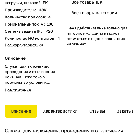
Все товары IEK
нагрузки, щитовой IEK
Производитель
:
ИЭК
Все товары категории
Количество полюсов
:
4
Номинальный ток, А
:
100
Цена действительна только для
Степень защиты IP
:
IP20
интернет-магазина и может
Количество НО контактов
:
4
отличаться от цен в розничных
магазинах
Все характеристики
Описание
Служат для включения,
проведения и отключения
номинального тока в
нормальных условиях
эксплуатации, проведения тока
Все описание
в аварийных режимах,
например, при коротком
замыкании, а также для
выполнения функций
Описание
Характеристики
Отзывы
Задать 
разъединения.
Служат для включения, проведения и отключения