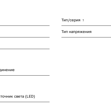
Тип/серия
?
Тип напряжения
динение
точник света (LED)