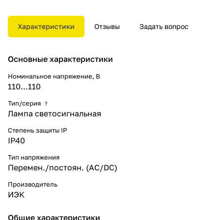
электрощитах, промышленном
оборудовании и на объектах
энергоснабжения.
Характеристики
Отзывы
Задать вопрос
Разнообразные цветовые
варианты позволяют наиболее
эффективно компоновать щиты
Основные характеристики
и панели.
Номинальное напряжение, В
110...110
Тип/серия
?
Лампа светосигнальная
Степень защиты IP
IP40
Тип напряжения
Перемен./постоян. (AC/DC)
Производитель
ИЭК
Общие характеристики