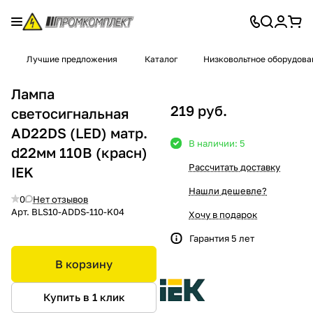
Лучшие предложения
Каталог
Низковольтное оборудова
Лампа
219 руб.
светосигнальная
AD22DS (LED) матр.
В наличии: 5
d22мм 110В (красн)
Рассчитать доставку
IEK
Нашли дешевле?
0
Нет отзывов
Арт.
BLS10-ADDS-110-K04
Хочу в подарок
Гарантия 5 лет
В корзину
Купить в 1 клик