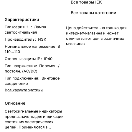
Все товары IEK
Все товары категории
Характеристики
Тип/серия
:
Лампа
?
Цена действительна только для
светосигнальная
интернет-магазина и может
отличаться от цен в розничных
Производитель
:
ИЭК
магазинах
Номинальное напряжение, В
:
110...110
Степень защиты IP
:
IP40
Тип напряжения
:
Перемен./
постоян. (AC/DC)
Тип подключения
:
Винтовое
соединение
Все характеристики
Описание
Светосигнальные индикаторы
предназначены для индикации
состояния электрических
цепей. Применяются в