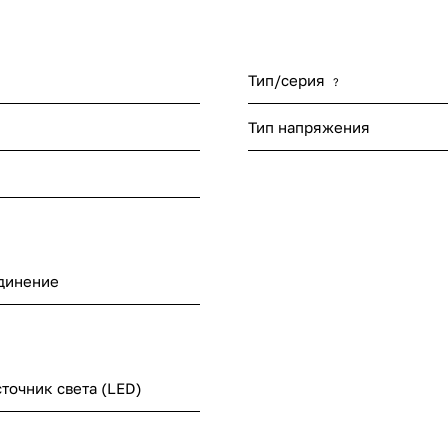
Тип/серия
?
Тип напряжения
динение
точник света (LED)