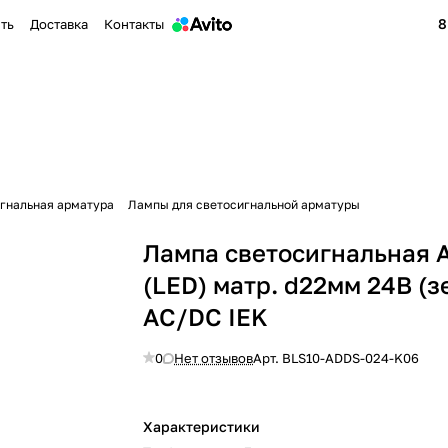
8
ить
Доставка
Контакты
гнальная арматура
Лампы для светосигнальной арматуры
Лампа светосигнальная 
(LED) матр. d22мм 24В (з
AC/DC IEK
0
Нет отзывов
Арт.
BLS10-ADDS-024-K06
Характеристики