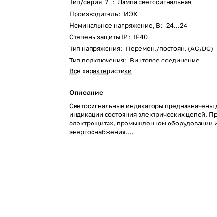
Тип/серия
:
Лампа светосигнальная
?
Производитель
:
ИЭК
Номинальное напряжение, В
:
24...24
Степень защиты IP
:
IP40
Тип напряжения
:
Перемен./постоян. (AC/DC)
Тип подключения
:
Винтовое соединение
Все характеристики
Описание
Светосигнальные индикаторы предназначены 
индикации состояния электрических цепей. П
электрощитах, промышленном оборудовании и
энергоснабжения.
Разнообразные цветовые варианты позволяют
эффективно компоновать щиты и панели.