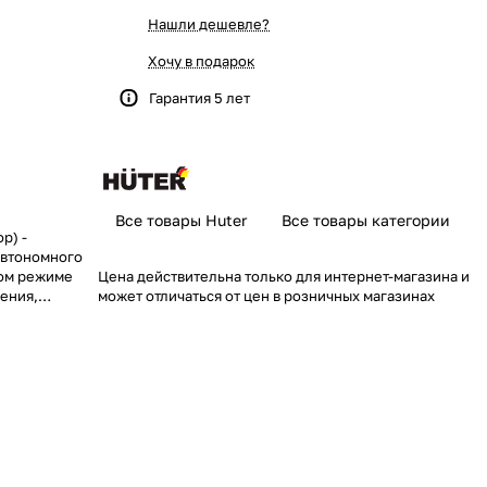
Нашли дешевле?
Хочу в подарок
Гарантия 5 лет
Все товары Huter
Все товары категории
р) -
автономного
ном режиме
Цена действительна только для интернет-магазина и
ения,
может отличаться от цен в розничных магазинах
емников. В
ого является
 является
ываемый
его для
такого как