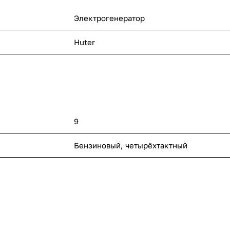
ругое.
Электрогенератор
кономичны, а
ции.
Huter
ачение.
9
Бензиновый, четырёхтактный