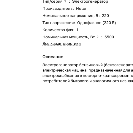
Тип/серия
:
Электрогенератор
?
Производитель
:
Huter
Номинальное напряжение, В
:
220
Тип напряжения
:
Однофазное (220 В)
Количество фаз
:
1
Номинальная мощность, Вт
:
5500
?
Все характеристики
Описание
Электрогенератор бензиновый (бензогенерато
электрическая машина, предназначенная для 
электроснабжения в повторно-кратковремен
потребителей бытового и аналогичного назнач
относящихся к классу переносных электропри
качестве первичного двигателя используется
карбюраторный двигатель, топливом для котор
неэтилированный бензин.
Особенностью инверторных бензогенераторов
выходной ток с малой погрешностью (так наз
«чистый синус»). Это позволяет использовать 
чувствительного электронного оборудования, 