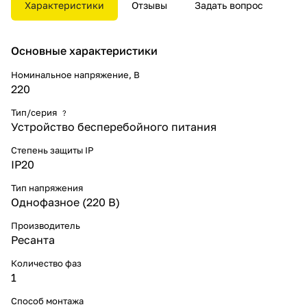
Характеристики
Отзывы
Задать вопрос
резервного питания
электроприборов сети 220 В.
Комплектация:
Основные характеристики
Устройство бесперебойного
питания
Номинальное напряжение, В
Инструкция по эксплуатации
220
Провод для подключения АКБ
Упаковка
Тип/серия
?
Устройство бесперебойного питания
Внимание: АКБ в комплектацию
устройства не входит!
Степень защиты IP
IP20
Тип напряжения
Однофазное (220 В)
Производитель
Ресанта
Количество фаз
1
Способ монтажа