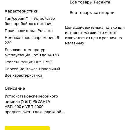
Все товары Ресанта
Характеристики
Все товары категории
Тип/серия
:
Устройство
?
бесперебойного питания
Цена действительна только для
Производитель
:
Ресанта
интернет-магазина и может
Номинальное напряжение, В
:
отличаться от цен в розничных
220
магазинах
Диапазон температур
эксплуатации
:
от 0 до +40 °С
Степень защиты IP
:
IP20
Способ монтажа
:
Напольный
Все характеристики
Описание
Устройства бесперебойного
питания (УБП) РЕСАНТА
УБП-400 и УБП-1000
предназначены для надежной
защиты электрооборудования
однофазных сетей от
перепадов напряжения, а также