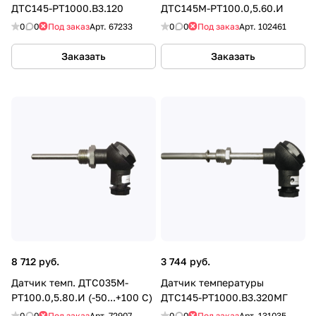
ДТС145-РТ1000.В3.120
ДТС145М-РТ100.0,5.60.И
0
0
Под заказ
Арт.
67233
0
0
Под заказ
Арт.
102461
Заказать
Заказать
8 712 руб.
3 744 руб.
Датчик темп. ДТС035М-
Датчик температуры
РТ100.0,5.80.И (-50...+100 С)
ДТС145-РТ1000.В3.320МГ
0
0
Под заказ
Арт.
72907
0
0
Под заказ
Арт.
131035