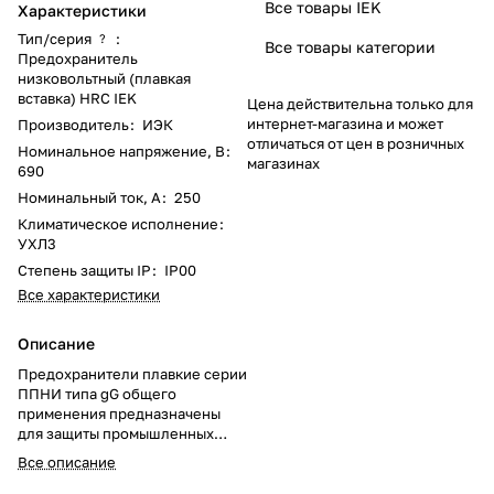
Все товары IEK
Характеристики
Тип/серия
:
?
Все товары категории
Предохранитель
низковольтный (плавкая
вставка) HRC IEK
Цена действительна только для
интернет-магазина и может
Производитель
:
ИЭК
отличаться от цен в розничных
Номинальное напряжение, В
:
магазинах
690
Номинальный ток, А
:
250
Климатическое исполнение
:
УХЛ3
Степень защиты IP
:
IP00
Все характеристики
Описание
Предохранители плавкие серии
ППНИ типа gG общего
применения предназначены
для защиты промышленных
электроустановок и кабельных
Все описание
линий от перегрузки и
короткого замыкания и