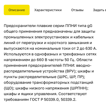
выпускаются на номинальные
токи от 2 до 630 А.
Описание
Характеристики
Отзывы
Задать 
Используются в однофазных и
трехфазных сетях напряжением
Предохранители плавкие серии ППНИ типа gG
до 660 В частоты 50 Гц.
общего применения предназначены для защиты
промышленных электроустановок и кабельных
линий от перегрузки и короткого замыкания и
выпускаются на номинальные токи от 2 до 630 А.
Используются в однофазных и трехфазных сетях
напряжением до 660 В частоты 50 Гц. Области
применения предохранителей ППНИ: вводно-
распределительные устройства (ВРУ); шкафы и
пункты распределительные (ШРС, ШР, ПР);
оборудование трансформаторных подстанций
(ЩО); шкафы низкого напряжения (ШРПНН);
шкафы и ящики управления. Соответствуют
требованиям ГОСТ Р 50339.0, 50339.2.