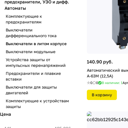
предохранители, УЗО и дифф.
Автоматы
Комплектующие к
предохранителям
Выключатели
дифференциального тока
Выключатели в литом корпусе
Выключатели модульные
Устройства защиты от
140.90 руб.
импульсных перенапряжений
Автоматический вы
Предохранители и плавкие
А-63М (12,5А)
вставки
0
0
В наличии: 1
Ар
Выключатели для защиты
двигателей
В корзину
Комплектующие к устройствам
защиты
Цена