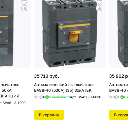
35 710 руб.
35 962 р
ключатель
Автоматический выключатель
Автомати
) 50кА
ВА88-40 (630А) (3р) 35кА IEK
ВА88-40 (
IEK АКЦИЯ
0
0
В наличии: 2
Арт.
SVA50-3-0630
0
0
В 
т.
SVA61-3-1000
В корзину
В корз