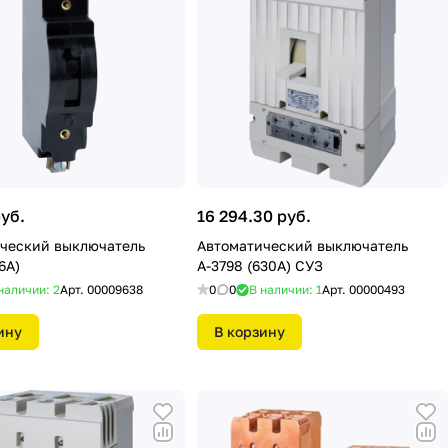
руб.
16 294.30 руб.
ческий выключатель
Автоматический выключатель
6А)
А-3798 (630А) СУЗ
наличии: 2
Арт.
00009638
0
0
В наличии: 1
Арт.
00000493
ину
В корзину