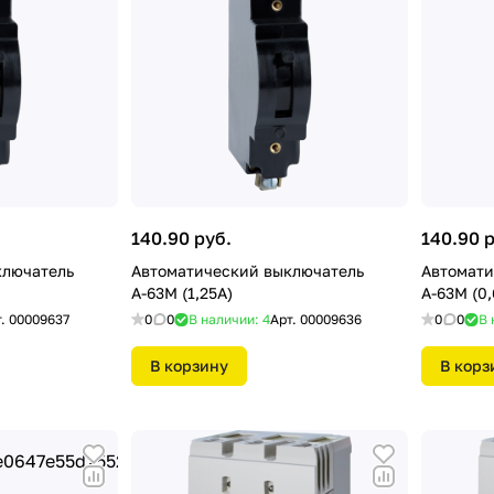
140.90 руб.
140.90 
ключатель
Автоматический выключатель
Автомати
А-63М (1,25А)
А-63М (0,
т.
00009637
0
0
В наличии: 4
Арт.
00009636
0
0
В 
В корзину
В корз