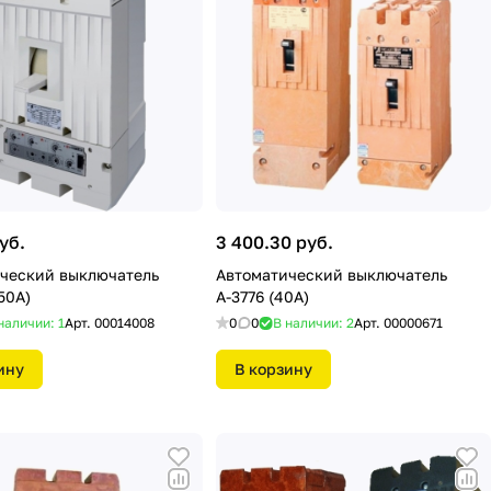
уб.
3 400.30 руб.
ческий выключатель
Автоматический выключатель
50А)
А-3776 (40А)
наличии: 1
Арт.
00014008
0
0
В наличии: 2
Арт.
00000671
ину
В корзину