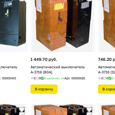
1 449.70 руб.
746.20 
ключатель
Автоматический выключатель
Автомати
А-3716 (80А)
А-3716 (3
т.
00000415
0
0
В наличии: 14
Арт.
00000181
0
0
В 
В корзину
В корз