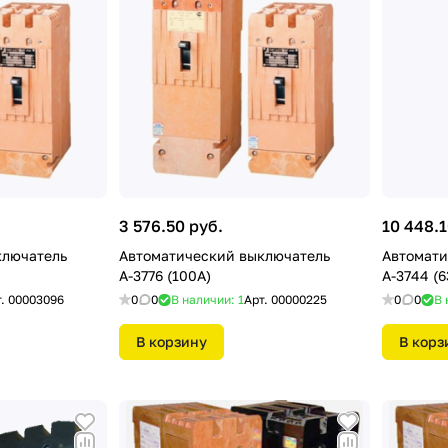
3 576.50 руб.
10 448.1
ключатель
Автоматический выключатель
Автомати
А-3776 (100А)
А-3744 (
т.
00003096
0
0
В наличии: 1
Арт.
00000225
0
0
В 
В корзину
В корз