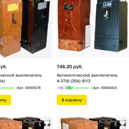
руб.
746.20 руб.
ческий выключатель
Автоматический выключатель
2А)
А-3716 (25А) ФУЗ
наличии: 3
Арт.
00000178
0
0
В наличии: 4
Арт.
00000414
ину
В корзину