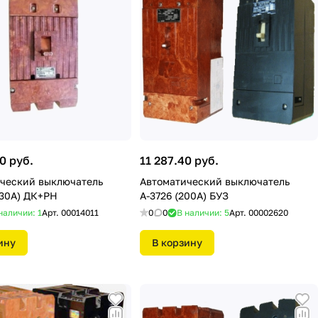
0 руб.
11 287.40 руб.
ческий выключатель
Автоматический выключатель
630А) ДК+РН
А-3726 (200А) БУЗ
наличии: 1
Арт.
00014011
0
0
В наличии: 5
Арт.
00002620
ину
В корзину