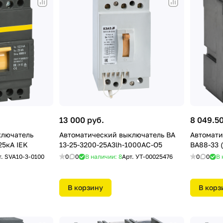
13 000 руб.
8 049.50
ключатель
Автоматический выключатель ВА
Автомати
25кА IEK
13-25-3200-25А3lh-1000AC-О5
ВА88-33 (
т.
SVA10-3-0100
0
0
В наличии: 8
Арт.
УТ-00025476
0
0
В 
В корзину
В корз