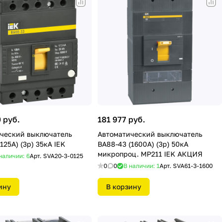
 руб.
181 977 руб.
ческий выключатель
Автоматический выключатель
125А) (3р) 35кА IEK
ВА88-43 (1600А) (3р) 50кА
микропроц. МР211 IEK АКЦИЯ
наличии: 6
Арт.
SVA20-3-0125
0
0
В наличии: 1
Арт.
SVA61-3-1600
ину
В корзину