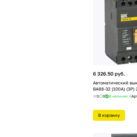
6 326.50 руб.
Автоматический вы
ВА88-32 (100А) (3Р) 
0
0
В наличии: 6
Ар
В корзину