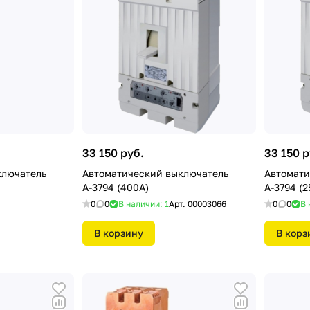
33 150 руб.
33 150 р
ключатель
Автоматический выключатель
Автомати
А-3794 (400А)
А-3794 (2
0
0
В наличии: 1
Арт.
00003066
0
0
В 
В корзину
В корз