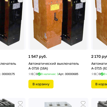
1 547 руб.
2 170 ру
ключатель
Автоматический выключатель
Автомати
А-3716 (16А)
А-3715 (6
т.
00000175
0
0
В наличии: 3
Арт.
00000685
0
0
В 
В корзину
В корз