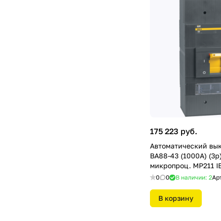
175 223 руб.
Автоматический вы
ВА88-43 (1000А) (3р
микропроц. МР211 
0
0
В наличии: 2
Ар
В корзину