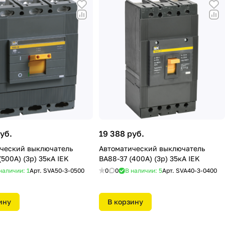
уб.
19 388 руб.
ческий выключатель
Автоматический выключатель
500А) (3р) 35кА IEK
ВА88-37 (400А) (3р) 35кА IEK
наличии: 1
Арт.
SVA50-3-0500
0
0
В наличии: 5
Арт.
SVA40-3-0400
ину
В корзину