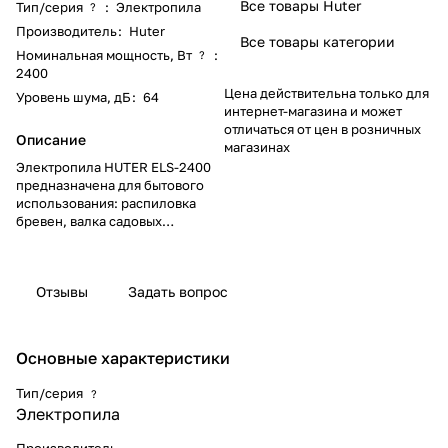
Все товары Huter
Тип/серия
:
Электропила
?
Производитель
:
Huter
Все товары категории
Номинальная мощность, Вт
:
?
2400
Цена действительна только для
Уровень шума, дБ
:
64
интернет-магазина и может
отличаться от цен в розничных
Описание
магазинах
Электропила HUTER ELS-2400
предназначена для бытового
использования: распиловка
бревен, валка садовых
деревьев, обрезка сучьев.
Благодаря обрезиненной
рукоятке держать такой агрегат
Отзывы
Задать вопрос
в руках удобно и комфортно.
Привод цепи осуществляется за
счет электродвигателя,
который работает от сети
Основные характеристики
переменного тока 220В.
Тип/серия
?
Электропила
Производитель