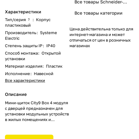
Все товары Schneider-Electric
Характеристики
Все товары категории
Тип/серия
:
Корпус
?
пластиковый
Цена действительна только для
Производитель
:
Systeme
интернет-магазина и может
Electric
отличаться от цен в розничных
Степень защиты IP
:
IP40
магазинах
Способ монтажа
:
Открытой
установки
Материал изделия
:
Пластик
Исполнение
:
Навесной
Все характеристики
Описание
Мини-щиток City9 Box 4 модуля
с дверцей предназначен для
установки модульных устройств
в жилых помещениях и
небольших зданиях. Щиток
спроектирован для установки
внутри помещений модулей по