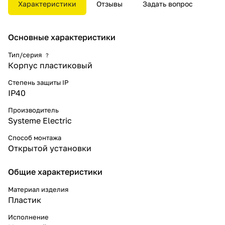
Характеристики
Отзывы
Задать вопрос
18 мм. Щит Systeme Electric
City9 Box на 100% совместим с
модульным оборудованием
DEKraft и Systeme Electric.
Основные характеристики
Тип/серия
?
Корпус пластиковый
Степень защиты IP
IP40
Производитель
Systeme Electric
Способ монтажа
Открытой установки
Общие характеристики
Материал изделия
Пластик
Исполнение