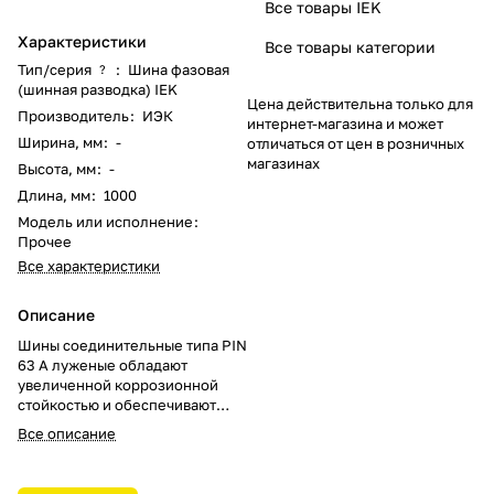
Все товары IEK
Характеристики
Все товары категории
Тип/серия
:
Шина фазовая
?
(шинная разводка) IEK
Цена действительна только для
Производитель
:
ИЭК
интернет-магазина и может
Ширина, мм
:
-
отличаться от цен в розничных
магазинах
Высота, мм
:
-
Длина, мм
:
1000
Модель или исполнение
:
Прочее
Все характеристики
Описание
Шины соединительные типа PIN
63 A луженые обладают
увеличенной коррозионной
стойкостью и обеспечивают
удобное и безопасное
Все описание
соединение групп модульных
автоматических выключателей.