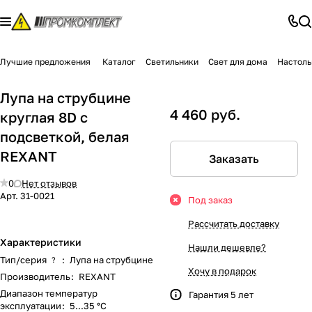
Лучшие предложения
Каталог
Светильники
Свет для дома
Настоль
Лупа на струбцине
4 460 руб.
круглая 8D с
подсветкой, белая
REXANT
Заказать
0
Нет отзывов
Арт.
31-0021
Под заказ
Рассчитать доставку
Характеристики
Нашли дешевле?
Тип/серия
:
Лупа на струбцине
?
Хочу в подарок
Производитель
:
REXANT
Диапазон температур
Гарантия 5 лет
эксплуатации
:
5...35 °C