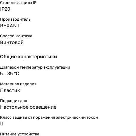
Степень защиты IP
всесторонняя подсветка, удобный
IP20
пантографический механизм,
рабочий радиус регулировки 100
Производитель
см, струбцинное крепление,
REXANT
экономичное энергопотребление,
встроенный электронный блок
Способ монтажа
управления.
Винтовой
Размер линзы: 127мм. Цвет
корпуса: белый.
Общие характеристики
Диапазон температур эксплуатации
5...35 °C
Материал изделия
Пластик
Подходит для
Настольное освещение
Класс защиты от поражения электрическим током
II
Питание устройства