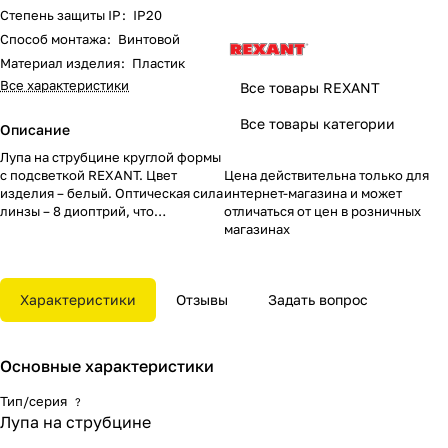
Степень защиты IP
:
IP20
Способ монтажа
:
Винтовой
Материал изделия
:
Пластик
Все характеристики
Все товары REXANT
Все товары категории
Описание
Лупа на струбцине круглой формы
с подсветкой REXANT. Цвет
Цена действительна только для
изделия – белый. Оптическая сила
интернет-магазина и может
линзы – 8 диоптрий, что
отличаться от цен в розничных
обеспечивает увеличение в 3
магазинах
раза. Широко применяется в быту
и различных профессиональных
сферах. Используется
Характеристики
Отзывы
Задать вопрос
косметологами, татуировщиками,
ювелирами, часовщиками,
врачами и т.д. Популярна в любой
области, где требуется
Основные характеристики
визуальное увеличение
предметов для более детального
Тип/серия
?
рассмотрения.
Лупа на струбцине
Конструктивные преимущества:
стеклянная линза, бестеневая