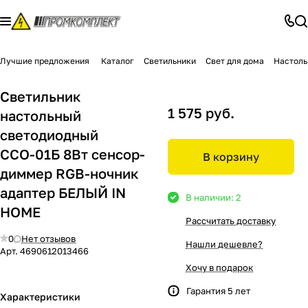
Лучшие предложения
Каталог
Светильники
Свет для дома
Настоль
Светильник
1 575 руб.
настольный
светодиодный
ССО-01Б 8Вт сенсор-
В корзину
диммер RGB-ночник
адаптер БЕЛЫЙ IN
В наличии: 2
HOME
Рассчитать доставку
0
Нет отзывов
Нашли дешевле?
Арт.
4690612013466
Хочу в подарок
Гарантия 5 лет
Характеристики