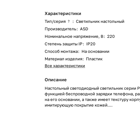
Характеристики
Тип/серия
:
Светильник настольный
?
Производитель
:
ASD
Номинальное напряжение, В
:
220
Степень защиты IP
:
IP20
Способ монтажа
:
На основании
Материал изделия
:
Пластик
Все характеристики
Описание
Настольный светодиодный светильник серии 
функцией беспроводной зарядки телефона, 
на его основании, а также имеет текстуру корп
имитирующую покрытие кожей.
Настольный светодиодный светильник имеет 
сенсорное управление, с помощью которого у
регулировать уровень яркости светового поток
переключать цветовую температуру.