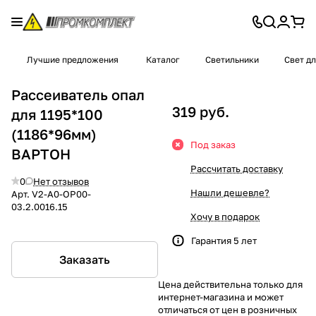
Лучшие предложения
Каталог
Светильники
Свет д
Рассеиватель опал
319 руб.
для 1195*100
(1186*96мм)
Под заказ
ВАРТОН
Рассчитать доставку
0
Нет отзывов
Нашли дешевле?
Арт.
V2-A0-OP00-
03.2.0016.15
Хочу в подарок
Гарантия 5 лет
Заказать
Цена действительна только для
интернет-магазина и может
отличаться от цен в розничных