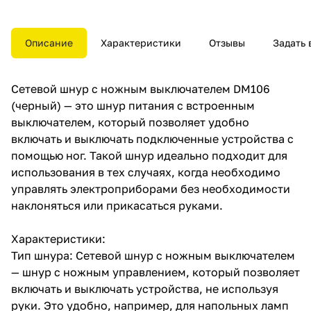
включать и выключать
подключенные устройства с
помощью ног. Такой шнур
идеально подходит для
Описание
Характеристики
Отзывы
Задать 
использования в тех случаях,
когда необходимо управлять
электроприборами без
Сетевой шнур с ножным выключателем DM106
необходимости наклоняться
или прикасаться руками.
(черный) — это шнур питания с встроенным
выключателем, который позволяет удобно
включать и выключать подключенные устройства с
помощью ног. Такой шнур идеально подходит для
использования в тех случаях, когда необходимо
управлять электроприборами без необходимости
наклоняться или прикасаться руками.
Характеристики:
Тип шнура: Сетевой шнур с ножным выключателем
— шнур с ножным управлением, который позволяет
включать и выключать устройства, не используя
руки. Это удобно, например, для напольных ламп