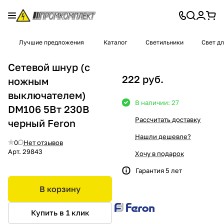
Лучшие предложения
Каталог
Светильники
Свет д
Сетевой шнур (с
222 руб.
ножным
выключателем)
В наличии: 27
DM106 5Вт 230В
Рассчитать доставку
черный Feron
Нашли дешевле?
0
Нет отзывов
Арт.
29843
Хочу в подарок
Гарантия 5 лет
В корзину
Купить в 1 клик