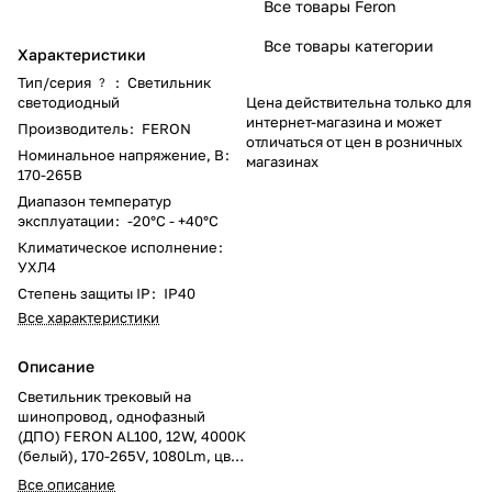
Все товары Feron
Все товары категории
Характеристики
Тип/серия
:
Светильник
?
светодиодный
Цена действительна только для
интернет-магазина и может
Производитель
:
FERON
отличаться от цен в розничных
Номинальное напряжение, В
:
магазинах
170-265В
Диапазон температур
эксплуатации
:
-20°C - +40°C
Климатическое исполнение
:
УХЛ4
Степень защиты IP
:
IP40
Все характеристики
Описание
Светильник трековый на
шинопровод, однофазный
(ДПО) FERON AL100, 12W, 4000К
(белый), 170-265V, 1080Lm, цвет
белый, корпус алюминий,
Все описание