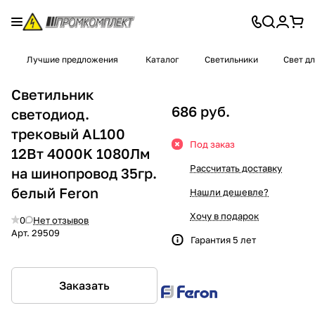
Лучшие предложения
Каталог
Светильники
Свет д
Светильник
686 руб.
светодиод.
трековый AL100
Под заказ
12Вт 4000K 1080Лм
Рассчитать доставку
на шинопровод 35гр.
белый Feron
Нашли дешевле?
Хочу в подарок
0
Нет отзывов
Арт.
29509
Гарантия 5 лет
Заказать