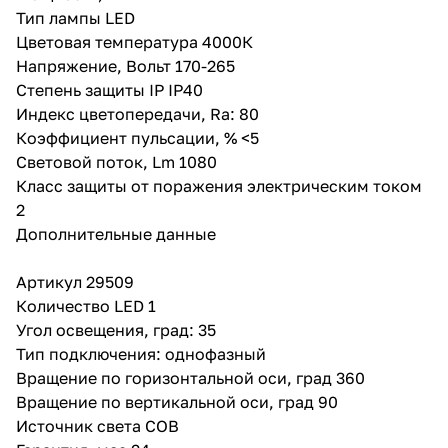
направления светового луча:
Тип лампы LED
светильник вращается на 360º
Цветовая температура 4000К
по горизонтальной оси и на 90º
по вертикальной оси
Напряжение, Вольт 170-265
- Перемещение светильника по
Степень защиты IP IP40
всей длине шинопровода
Индекс цветопередачи, Ra: 80
позволяет менять акценты
освещения в зависимости от
Коэффициент пульсации, % <5
перестановок в интерьере -
Световой поток, Lm 1080
Простой монтаж и надежная
Класс защиты от поражения электрическим током
фиксация
- Соответствие требованиям
2
безопасности ГОСТ Р МЭК
Дополнительные данные
60598-1-2011
Артикул 29509
Количество LED 1
Угол освещения, град: 35
Тип подключения: однофазный
Вращение по горизонтальной оси, град 360
Вращение по вертикальной оси, град 90
Источник света COB