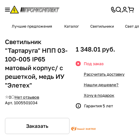
Лучшие предложения
Каталог
Светильники
Свет д
Светильник
1 348.01 руб.
"Тартаруга" НПП 03-
100-005 IP65
Под заказ
матовый корпус/ с
Рассчитать доставку
решеткой, медь ИУ
"Элетех"
Нашли дешевле?
Хочу в подарок
0
Нет отзывов
Арт.
1005501034
Гарантия 5 лет
Заказать