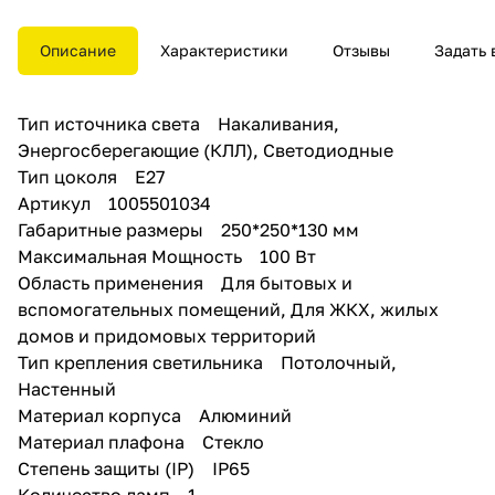
оформление входных и
воротных групп. Степень
защиты светильника IP65.
Описание
Характеристики
Отзывы
Задать 
Светильник позволяет осветить
помещение площадью до 3 м2.
Производитель рекомендует
Тип источника света Накаливания,
использовать в светильнике
лампы накаливания с цоколем
Энергосберегающие (КЛЛ), Светодиодные
E27 и мощностью 60W, а также
Тип цоколя Е27
светодиодные или
Артикул 1005501034
энергосберегающие лампы.
Модель произведена с
Габаритные размеры 250*250*130 мм
использованием материалов:
Максимальная Мощность 100 Вт
стекло и металл. Светильник
Область применения Для бытовых и
дает максимум света,
рассеиватель выполнен из
вспомогательных помещений, Для ЖКХ, жилых
стекла, а это экологичный и
домов и придомовых территорий
долговечный материал.
Тип крепления светильника Потолочный,
Настенный
Материал корпуса Алюминий
Материал плафона Стекло
Степень защиты (IP) IP65
Количество ламп 1