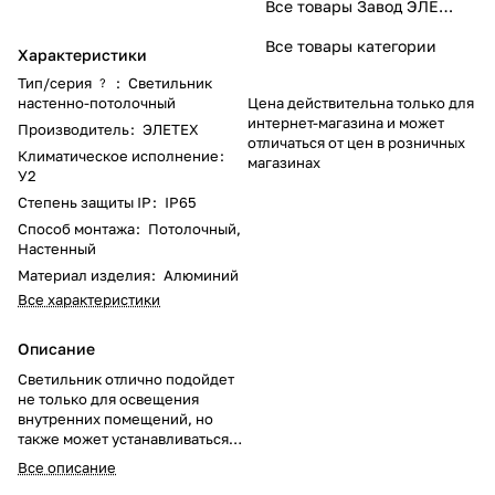
Все товары Завод ЭЛЕТЕХ
Все товары категории
Характеристики
Тип/серия
:
Светильник
?
настенно-потолочный
Цена действительна только для
интернет-магазина и может
Производитель
:
ЭЛЕТЕХ
отличаться от цен в розничных
Климатическое исполнение
:
магазинах
У2
Степень защиты IP
:
IP65
Способ монтажа
:
Потолочный,
Настенный
Материал изделия
:
Алюминий
Все характеристики
Описание
Светильник отлично подойдет
не только для освещения
внутренних помещений, но
также может устанавливаться
на открытых верандах,
Все описание
беседках, использоваться при