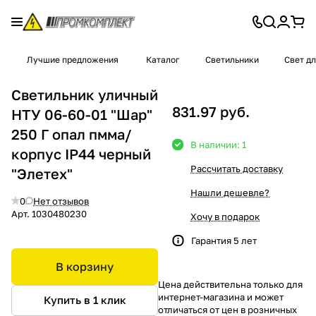
Лучшие предложения
Каталог
Светильники
Свет д
Светильник уличный
831.97 руб.
НТУ 06-60-01 "Шар"
250 Г опал пмма/
В наличии: 1
корпус IP44 черный
Рассчитать доставку
"Элетех"
Нашли дешевле?
0
Нет отзывов
Арт.
1030480230
Хочу в подарок
Гарантия 5 лет
В корзину
Цена действительна только для
интернет-магазина и может
Купить в 1 клик
отличаться от цен в розничных