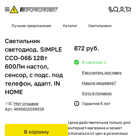
Лучшие предложения
Каталог
Светильники
Светильник
872 руб.
светодиод. SIMPLE
ССО-06Б 12Вт
В наличии: 1
600Лм настол,
Рассчитать доставку
сенсор, с подс. под
телефон, адапт. IN
Нашли дешевле?
HOME
Хочу в подарок
0
Нет отзывов
Гарантия 5 лет
Арт.
4690612036519
Цена действительна только для
интернет-магазина и может
В корзину
отличаться от цен в розничных