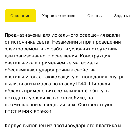
Конструкция светильника и
применяемые материалы
обеспечивают ударопрочные
Описание
Характеристики
Отзывы
Задать 
свойства светильников, а также
защиту от попадания внутрь
пыли, влаги и масла по классу
Предназначены для локального освещения вдали
IP44. Широкая область
применения светильников: в
от источника света. Незаменимы при проведении
быту, в походных условиях, в
электроремонтных работ в условиях отсутствия
автомобиле, на промышленных
централизованного освещения. Конструкция
предприятиях. Соответствуют
ГОСТ P МЭК 60598-1.
светильника и применяемые материалы
обеспечивают ударопрочные свойства
светильников, а также защиту от попадания внутрь
пыли, влаги и масла по классу IP44. Широкая
область применения светильников: в быту, в
походных условиях, в автомобиле, на
промышленных предприятиях. Соответствуют
ГОСТ P МЭК 60598-1.
Корпус выполнен из противоударного пластика и