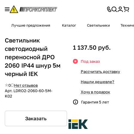
Лучшие предложения
Каталог
Светильники
Технич
Светильник
1 137.50 руб.
светодиодный
переносной ДРО
Под заказ
2060 IP44 шнур 5м
Рассчитать доставку
черный IEK
Нашли дешевле?
0
Нет отзывов
Арт.
LDRO2-2060-60-5M-
Хочу в подарок
K02
Гарантия 5 лет
Заказать