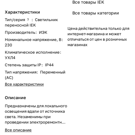
Все товары IEK
Характеристики
Все товары категории
Тип/серия
:
Светильник
?
переносной IEK
Цена действительна только для
Производитель
:
ИЭК
интернет-магазина и может
отличаться от цен в розничных
Номинальное напряжение, В
:
магазинах
230
Климатическое исполнение
:
УХЛ4
Степень защиты IP
:
IP44
Тип напряжения
:
Переменный
(AC)
Все характеристики
Описание
Предназначены для локального
освещения вдали от источника
света. Незаменимы при
проведении электроремонтных
работ в условиях отсутствия
Все описание
централизованного освещения.