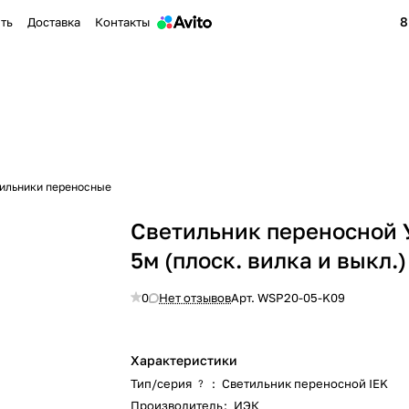
8
ить
Доставка
Контакты
ильники переносные
Светильник переносной 
5м (плоск. вилка и выкл.)
0
Нет отзывов
Арт.
WSP20-05-K09
Характеристики
Тип/серия
:
Светильник переносной IEK
?
Производитель
:
ИЭК