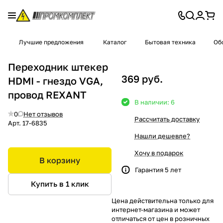
Лучшие предложения
Каталог
Бытовая техника
Об
Переходник штекер
369 руб.
HDMI - гнездо VGA,
провод REXANT
В наличии: 6
0
Нет отзывов
Рассчитать доставку
Арт.
17-6835
Нашли дешевле?
Хочу в подарок
В корзину
Гарантия 5 лет
Купить в 1 клик
Цена действительна только для
интернет-магазина и может
отличаться от цен в розничных