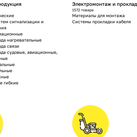
родукция
Электромонтаж и проклад
1572 товара
ческие
Материалы для монтажа
стем сигнализации и
Системы прокладки кабеля
ния
мационные
ода нагревательные
ода связи
ода судовые, авиационные,
тные
альные
льные
жные
е гибкие