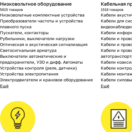
Низковольтное оборудование
Кабельная п
5615 товаров
1518 товаров
Низковольтные комплектные устройства
Кабели акусти
Преобразователи частоты и устройства
Кабели для си
плавного пуска
видеонаблюде
Пускатели, контакторы
Кабели инфор
Рубильники, выключатели нагрузки
Кабели и пров
Оптическая и акустическая сигнализация
Кабели и пров
Светосигнальная арматура
Кабели и пров
Выключатели автоматические и
автотранспор
предохранители, УЗО и дифф. Автоматы
Кабели коакси
Устройства контроля (реле, датчики)
Кабели контро
Устройства электропитания
Кабели монта
Электродвигатели и крановое оборудование
Кабели силовы
Ещё
Ещё