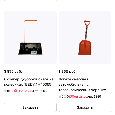
3 875 руб.
1 865 руб.
Скрепер д/уборки снега на
Лопата снеговая
колёсиках "БЕДУИН" 0365
автомобильная с
телескопическим черенком
0
0
Под заказ
Арт.
0365
1360 FINLAND
0
0
Под заказ
Арт.
1360
Заказать
Заказать