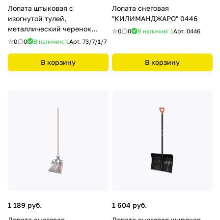
Лопата штыковая с
Лопата снеговая
изогнутой тулей,
"КИЛИМАНДЖАРО" 0446
металлический черенок
0
0
В наличии: 1
Арт.
0446
Вихрь
0
0
В наличии: 1
Арт.
73/7/1/7
В корзину
В корзину
1 189 руб.
1 604 руб.
Лопата снеговая
Лопата снеговая широкая