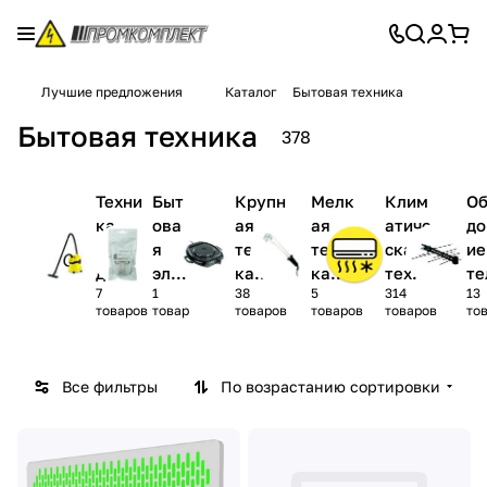
Лучшие предложения
Каталог
Бытовая техника
Бытовая техника
378
Техни
Быт
Крупн
Мелк
Клим
О
ка
ова
ая
ая
атиче
до
для
я
техни
техни
ская
ие
дома
эле
ка
ка
техни
те
7
1
38
5
314
13
ктр
для
для
ка
из
товаров
товар
товаров
товаров
товаров
то
они
кухни
кухни
для
но
ка
дома
(ауд
Все фильтры
По возрастанию сортировки
ио-
вид
ео)