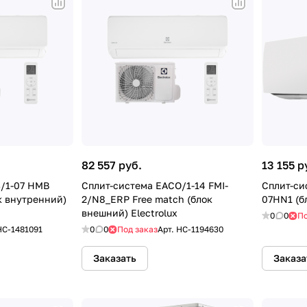
82 557 руб.
13 155 р
/1-07 HMB
Сплит-система EACO/1-14 FMI-
Сплит-си
к внутренний)
2/N8_ERP Free match (блок
07HN1 (б
внешний) Electrolux
0
0
По
HC-1481091
0
0
Под заказ
Арт.
HC-1194630
Заказать
Заказа