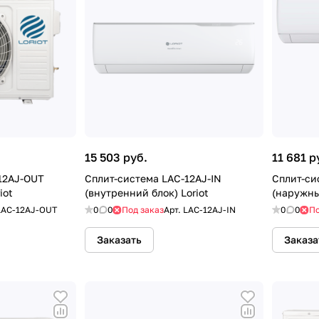
15 503 руб.
11 681 р
12AJ-OUT
Сплит-система LAC-12AJ-IN
Сплит-си
iot
(внутренний блок) Loriot
(наружны
LAC-12AJ-OUT
0
0
Под заказ
Арт.
LAC-12AJ-IN
0
0
По
Заказать
Заказа