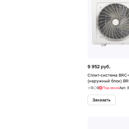
9 952 руб.
Сплит-система BRC
(наружный блок) B
0
0
Под заказ
Арт.
Заказать