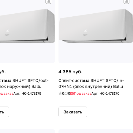
уб.
4 385 руб.
стема SHUFT SFTO/out-
Сплит-система SHUFT SFTO/in-
лок наружный) Ballu
07HN1 (блок внутренний) Ballu
д заказ
Арт.
HC-1478179
0
0
Под заказ
Арт.
HC-1478170
ть
Заказать