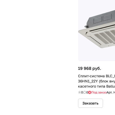
19 968 руб.
Сплит-система BLC_
36HN1_22Y (блок вн
касетного типа Ballu
0
0
Под заказ
Арт.
Заказать