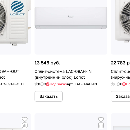
13 546 руб.
22 783 р
-09AH-OUT
Сплит-система LAC-09AH-IN
Сплит-си
iot
(внутренний блок) Loriot
(наружны
LAC-09AH-OUT
0
0
Под заказ
Арт.
LAC-09AH-IN
0
0
По
Заказать
Заказа