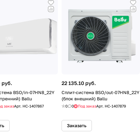
 руб.
22 135.10 руб.
стема BSO/in-07HN8_22Y
Сплит-система BSO/out-07HN8_22Y
тренний) Ballu
(блок внешний) Ballu
д заказ
Арт.
HC-1407867
0
0
Под заказ
Арт.
HC-1407879
ть
Заказать