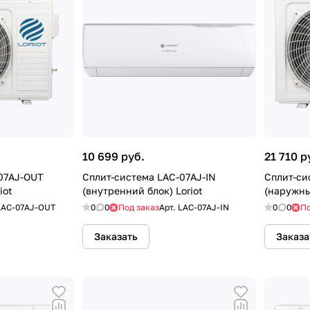
10 699 руб.
21 710 р
07AJ-OUT
Сплит-система LAC-07AJ-IN
Сплит-си
iot
(внутренний блок) Loriot
(наружны
LAC-07AJ-OUT
0
0
Под заказ
Арт.
LAC-07AJ-IN
0
0
По
Заказать
Заказа