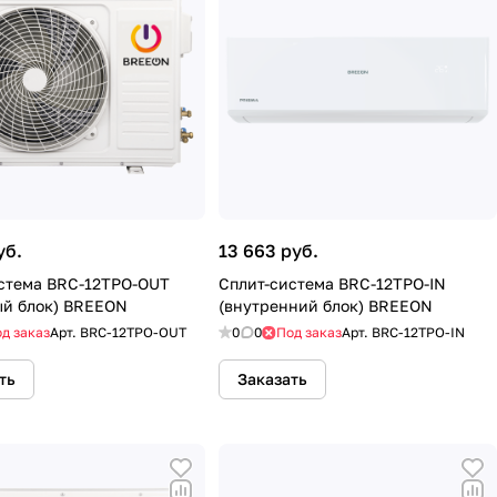
уб.
13 663 руб.
стема BRC-12TPO-OUT
Сплит-система BRC-12TPO-IN
й блок) BREEON
(внутренний блок) BREEON
д заказ
Арт.
BRC-12TPO-OUT
0
0
Под заказ
Арт.
BRC-12TPO-IN
ть
Заказать