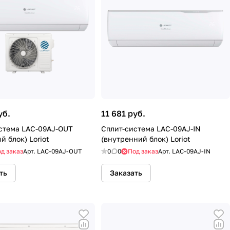
уб.
11 681 руб.
стема LAC-09AJ-OUT
Сплит-система LAC-09AJ-IN
й блок) Loriot
(внутренний блок) Loriot
д заказ
Арт.
LAC-09AJ-OUT
0
0
Под заказ
Арт.
LAC-09AJ-IN
ть
Заказать