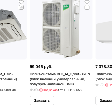
59 046 руб.
7 378.80
М_С/in-
Сплит-система BLC_M_O/out-36HN
Сплит-си
утренний)
(блок внешний универсальный)
(блок вну
полупромышленной Ballu
0
0
По
НС-1409840
0
0
Под заказ
Арт.
HC-1160656
Заказать
Заказа