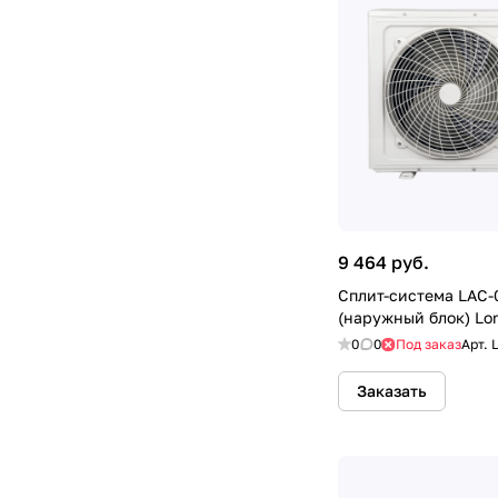
9 464 руб.
Сплит-система LAC-
(наружный блок) Lor
0
0
Под заказ
Арт.
Заказать