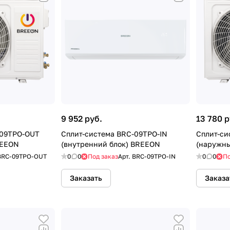
9 952 руб.
13 780 р
-09TPO-OUT
Сплит-система BRC-09TPO-IN
Сплит-си
REEON
(внутренний блок) BREEON
(наружны
BRC-09TPO-OUT
0
0
Под заказ
Арт.
BRC-09TPO-IN
0
0
По
Заказать
Заказа