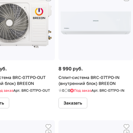
уб.
8 990 руб.
стема BRC-07TPO-OUT
Сплит-система BRC-07TPO-IN
й блок) BREEON
(внутренний блок) BREEON
д заказ
Арт.
BRC-07TPO-OUT
0
0
Под заказ
Арт.
BRC-07TPO-IN
ть
Заказать