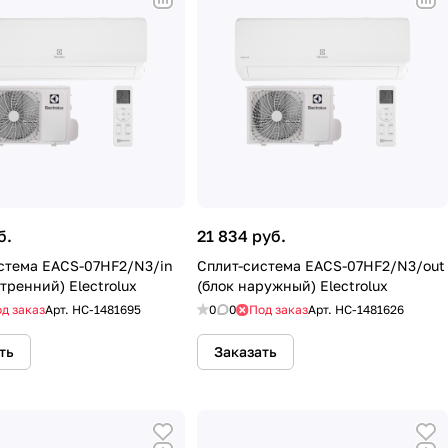
б.
21 834 руб.
стема EACS-07HF2/N3/in
Сплит-система EACS-07HF2/N3/out
тренний) Electrolux
(блок наружный) Electrolux
д заказ
Арт.
HC-1481695
0
0
Под заказ
Арт.
HC-1481626
ть
Заказать