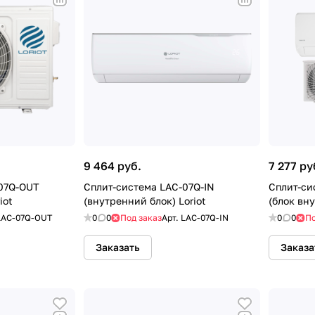
9 464 руб.
7 277 ру
07Q-OUT
Сплит-система LAC-07Q-IN
Сплит-си
iot
(внутренний блок) Loriot
(блок вну
LAC-07Q-OUT
0
0
Под заказ
Арт.
LAC-07Q-IN
0
0
По
Заказать
Заказа