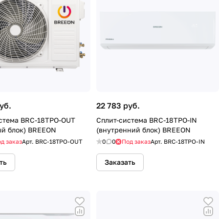
уб.
22 783 руб.
стема BRC-18TPO-OUT
Сплит-система BRC-18TPO-IN
й блок) BREEON
(внутренний блок) BREEON
д заказ
Арт.
BRC-18TPO-OUT
0
0
Под заказ
Арт.
BRC-18TPO-IN
ть
Заказать