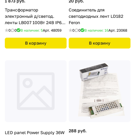
1 873 руб.
20 руб.
Трансформатор
Соединитель для
электронный д/светод.
светодиодных лент LD182
ленты LB007 100Вт 24В IP67
Feron
(драйвер) Feron
0
0
В наличии: 5
Арт.
48059
0
0
В наличии: 16
Арт.
23068
В корзину
В корзину
288 руб.
LED panel Power Supply 36W