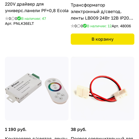
220V драйвер для
Трансформатор
универс.панели PF=0,8 Ecola
электронный д/светод.
ленты LB009 24Вт 12B IP20
0
0
В наличии: 47
Арт.
PNLK36ELT
(драйвер) Feron
0
0
В наличии: 12
Арт.
48006
В корзину
1 190 руб.
38 руб.
Контроллер д/светод. ленты
Провод соединительный для