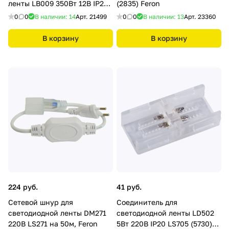
ленты LB009 350Вт 12В IP20
(2835) Feron
(драйвер) Feron
0
0
В наличии: 14
Арт.
21499
0
0
В наличии: 13
Арт.
23360
В корзину
В корзину
224 руб.
41 руб.
Сетевой шнур для
Соединитель для
светодиодной ленты DM271
светодиодной ленты LD502
220В LS271 на 50м, Feron
5Вт 220В IP20 LS705 (5730)