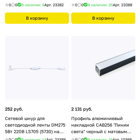
на 50м Feron
0
0
В наличии: 8
Арт.
23382
0
0
В наличии: 26
Арт.
23388
В корзину
В корзину
252 руб.
2 131 руб.
Сетевой шнур для
Профиль алюминиевый
светодиодной ленты DM275
накладной CAB256 "Линии
5Вт 220В LS705 (5730) на
света" черный с матовым
50м, белый Feron
экраном, 4 креп, 2 загл,
0
0
В наличии: 14
Арт.
23389
0
0
В наличии: 19
Арт.
10369