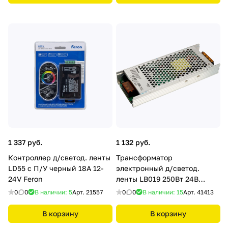
1 337 руб.
1 132 руб.
Контроллер д/светод. ленты
Трансформатор
LD55 с П/У черный 18А 12-
электронный д/светод.
24V Feron
ленты LB019 250Вт 24В
(драйвер) Feron
0
0
В наличии: 5
Арт.
21557
0
0
В наличии: 15
Арт.
41413
В корзину
В корзину