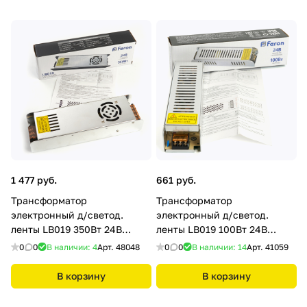
1 477 руб.
661 руб.
Трансформатор
Трансформатор
электронный д/светод.
электронный д/светод.
ленты LB019 350Вт 24В
ленты LB019 100Вт 24В
(драйвер) Feron
(драйвер) Feron
0
0
В наличии: 4
Арт.
48048
0
0
В наличии: 14
Арт.
41059
В корзину
В корзину