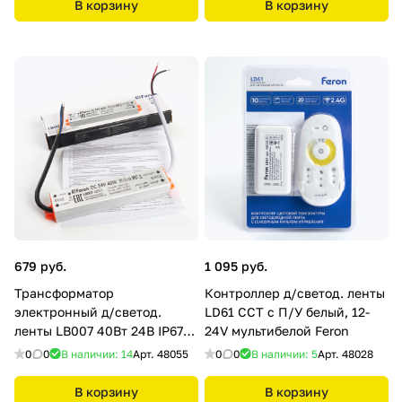
В корзину
В корзину
679 руб.
1 095 руб.
Трансформатор
Контроллер д/светод. ленты
электронный д/светод.
LD61 CCT с П/У белый, 12-
ленты LB007 40Вт 24В IP67
24V мультибелой Feron
(драйвер) Feron
0
0
В наличии: 14
Арт.
48055
0
0
В наличии: 5
Арт.
48028
В корзину
В корзину