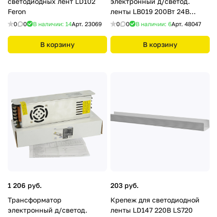
светодиодных лент LD102
электронный д/светод.
Feron
ленты LB019 200Вт 24В
(драйвер) Feron
0
0
В наличии: 14
Арт.
23069
0
0
В наличии: 6
Арт.
48047
В корзину
В корзину
1 206 руб.
203 руб.
Трансформатор
Крепеж для светодиодной
электронный д/светод.
ленты LD147 220В LS720