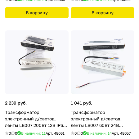
Feron
В корзину
В корзину
2 239 руб.
1 041 руб.
Трансформатор
Трансформатор
электронный д/светод.
электронный д/светод.
ленты LB007 200Вт 12В IP67
ленты LB007 60Вт 24В
(драйвер) Feron
(драйвер) Feron
0
0
В наличии: 11
Арт.
48061
0
0
В наличии: 14
Арт.
48057