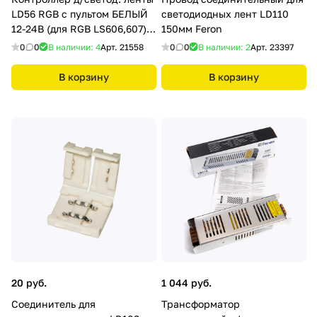
LD56 RGB с пультом БЕЛЫЙ
светодиодных лент LD110
12-24В (для RGB LS606,607)
150мм Feron
130*64*24 Feron
0
0
В наличии: 4
Арт.
21558
0
0
В наличии: 2
Арт.
23397
В корзину
В корзину
20 руб.
1 044 руб.
Соединитель для
Трансформатор