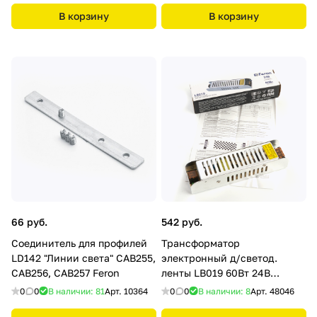
В корзину
В корзину
66 руб.
542 руб.
Соединитель для профилей
Трансформатор
LD142 "Линии света" CAB255,
электронный д/светод.
CAB256, CAB257 Feron
ленты LB019 60Вт 24В
(драйвер) Feron
0
0
В наличии: 81
Арт.
10364
0
0
В наличии: 8
Арт.
48046