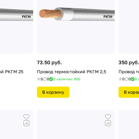
73.50 руб.
350 руб
ий РКГМ 25
Провод термостойкий РКГМ 2,5
Провод т
0
0
В наличии: 866
0
0
В 
В корзину
В корз