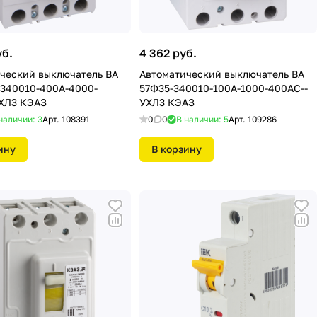
уб.
4 362 руб.
ческий выключатель ВА
Автоматический выключатель ВА
-340010-400А-4000-
57Ф35-340010-100А-1000-400АС--
ХЛ3 КЭАЗ
УХЛ3 КЭАЗ
наличии: 3
Арт.
108391
0
0
В наличии: 5
Арт.
109286
ину
В корзину