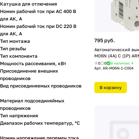
Катушка для отлючения
Номин рабочий ток при AC 400 В
для АК, А
Номин рабочий ток при DC 220 В
для АК, А
795 руб.
Тип монтажа
Тип резьбы
Автоматический вы
Тип компонента
M06N (4A) C (1P) AR
Мощность рассеивания, кВт
0
0
В наличии: 4
Арт.
AR-M06N-1-C004
Присоединение внешних
проводников
Вид присоединяемых проводников
В корзину
Материал подсоединяймых
проводников
Тип напряжения
Диапазон рабочих температур, °C
Номин напряжение перемен тока,