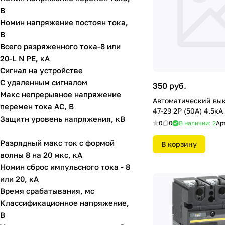
В
Номин напряжение постоян тока,
В
Всего разряженного тока-8 или
20-L N PE, кА
Сигнал на устройстве
С удаленным сигналом
350 руб.
Макс непрерывное напряжение
Автоматический вы
перемен тока АС, В
47-29 2Р (50А) 4.5
Защитн уровень напряжения, кВ
0
0
В наличии: 2
Ар
Разрядный макс ток с формой
В корзину
волны 8 на 20 мкс, кА
Номин сброс импульсного тока - 8
или 20, кА
Время срабатывания, мс
Классификационное напряжение,
В