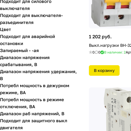
Подходит для силового
выключателя
Подходит для выключателя-
разъединителя
Цвет
Подходит для аварийной
1 202 руб.
остановки
Запираемый - -ая
0
0
В наличии: 2
Ар
Диапазон напряжения
срабатывания, В
В корзину
Диапазон напряжения удержания,
В
Потребл мощность в дежурном
режиме, ВА
Потребл мощность в режиме
отключения, ВА
Диапазон раб напряжений, В
Подходит для защитного выкл
двигателя