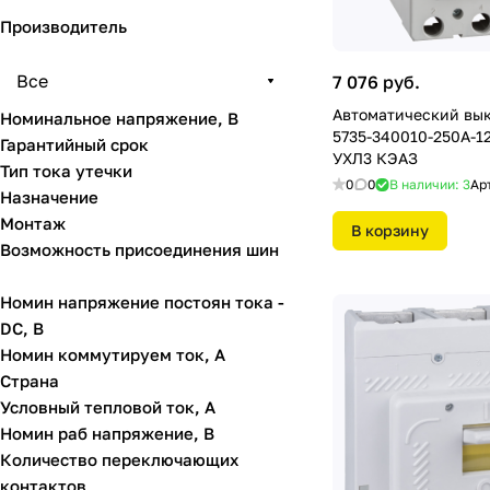
Производитель
Все
7 076 руб.
Автоматический вы
Номинальное напряжение, В
5735-340010-250А-1
Гарантийный срок
УХЛ3 КЭАЗ
Тип тока утечки
0
0
В наличии: 3
Ар
Назначение
Монтаж
В корзину
Возможность присоединения шин
Номин напряжение постоян тока -
DC, В
Номин коммутируем ток, А
Страна
Условный тепловой ток, А
Номин раб напряжение, В
Количество переключающих
контактов