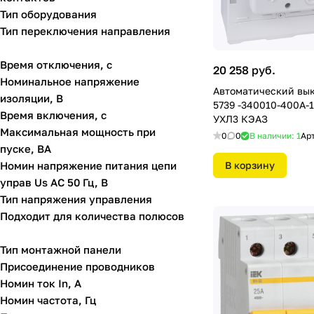
Тип оборудования
Тип переключения направления
Время отключения, с
20 258 руб.
Номинальное напряжение
Автоматический вы
изоляции, В
5739 -340010-400А-
Время включения, с
УХЛ3 КЭАЗ
Максимальная мощность при
0
0
В наличии: 1
Ар
пуске, ВА
Номин напряжение питания цепи
В корзину
управ Us AC 50 Гц, В
Тип напряжения управления
Подходит для количества полюсов
Тип монтажной панели
Присоединение проводников
Номин ток In, А
Номин частота, Гц