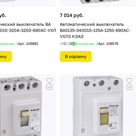
уб.
7 014 руб.
ческий выключатель ВА
Автоматический выключатель
0010-320А-3200-690АС-УХЛ
ВА5135-340010-125А-1250-690AC-
УХЛ3 КЭАЗ
наличии: 1
Арт.
109881
0
0
В наличии: 2
Арт.
108576
ину
В корзину