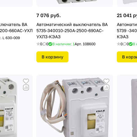
7 076 руб.
21 041 р
ключатель ВА
Автоматический выключатель ВА
Автомати
3200-660АС-УХЛ
5735-340010-250А-2500-690АС-
5739 -34
УХЛ3-КЭАЗ
КЭАЗ
т.
L 630-009
0
0
В наличии: 1
Арт.
108600
0
0
В 
В корзину
В корз