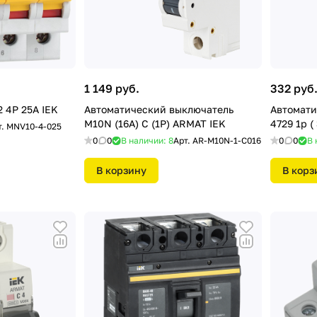
1 149 руб.
332 руб
Выкл.нагрузки ВН-32 4Р 25А IEK
Автоматический выключатель
Автомати
M10N (16А) C (1P) ARMAT IEK
4729 1р ( 
т.
MNV10-4-025
0
0
В наличии: 8
Арт.
AR-M10N-1-C016
0
0
В 
В корзину
В корз