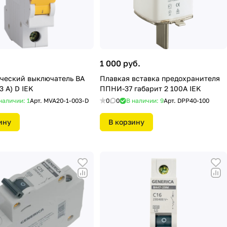
.
1 000 руб.
ческий выключатель ВА
Плавкая вставка предохранителя
3 А) D IEK
ППНИ-37 габарит 2 100А IEK
наличии: 1
Арт.
MVA20-1-003-D
0
0
В наличии: 9
Арт.
DPP40-100
ину
В корзину