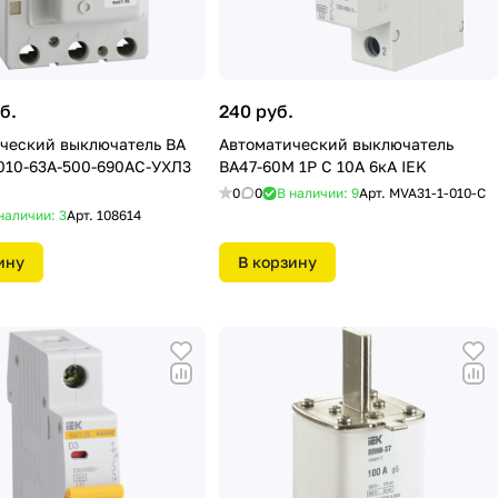
б.
240 руб.
ческий выключатель ВА
Автоматический выключатель
010-63А-500-690AC-УХЛ3
ВА47-60M 1P C 10А 6кА IEK
0
0
В наличии: 9
Арт.
MVA31-1-010-C
наличии: 3
Арт.
108614
ину
В корзину