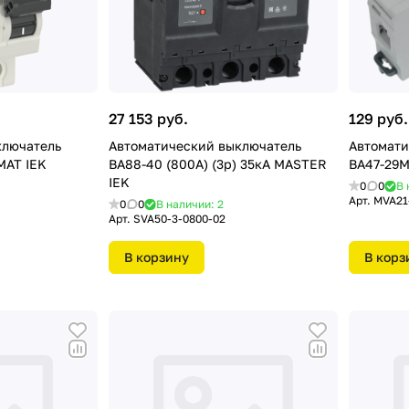
27 153 руб.
129 руб.
ключатель
Автоматический выключатель
Автомати
MAT IEK
ВА88-40 (800А) (3р) 35кА MASTER
ВА47-29М
IEK
0
0
В 
Арт.
MVA21
0
0
В наличии: 2
Арт.
SVA50-3-0800-02
В корзину
В корз