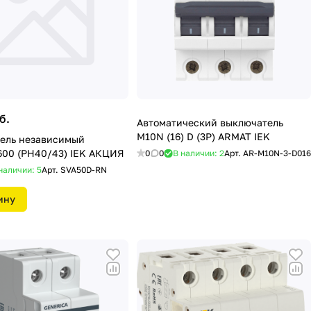
б.
Автоматический выключатель
M10N (16) D (3P) ARMAT IEK
ель независимый
00 (РН40/43) IEK АКЦИЯ
0
0
В наличии: 2
Арт.
AR-M10N-3-D016
наличии: 5
Арт.
SVA50D-RN
ину