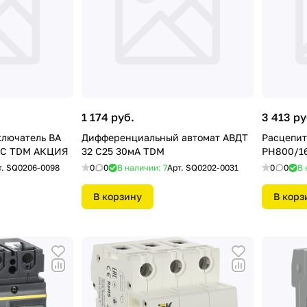
1 174 руб.
3 413 ру
ключатель ВА
Дифференциальный автомат АВДТ
Расцепит
кА С TDM АКЦИЯ
32 С25 30мА TDM
РН800/16
т.
SQ0206-0098
0
0
В наличии: 7
Арт.
SQ0202-0031
0
0
В 
В корзину
В корз