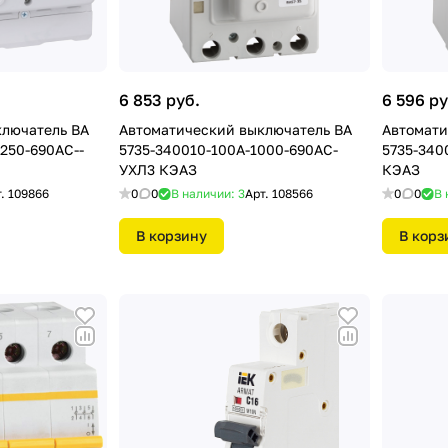
6 853 руб.
6 596 ру
ключатель ВА
Автоматический выключатель ВА
Автомати
1250-690АС--
5735-340010-100А-1000-690АС-
5735-340
УХЛ3 КЭАЗ
КЭАЗ
т.
109866
0
0
В наличии: 3
Арт.
108566
0
0
В 
В корзину
В корз