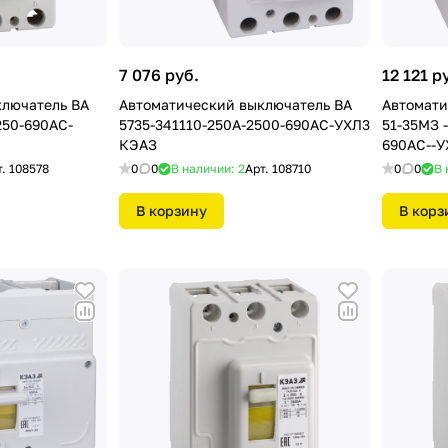
7 076 руб.
12 121 р
ключатель ВА
Автоматический выключатель ВА
Автомати
250-690АС-
5735-341110-250А-2500-690АС-УХЛ3
51-35МЗ 
КЭАЗ
690АС--У
т.
108578
0
0
В наличии: 2
Арт.
108710
0
0
В 
В корзину
В корз