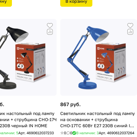
ину
В корзину
б.
867 руб.
ик настольный под лампу
Светильник настольный под лампу
ании + струбцина СНО-17Ч
на основании + струбцина
 230В черный IN HOME
СНО-17ТС 60Вт Е27 230В синий IN
HOME
наличии: 5
Арт.
4690612037233
0
0
В наличии: 3
Арт.
4690612037264