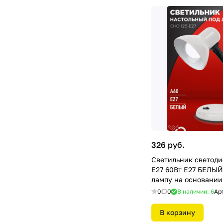
326 руб.
Светильник светоди
E27 60Вт Е27 БЕЛЫЙ
лампу на основании 
HOME
0
0
В наличии: 6
Ар
В корзину