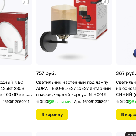
757 руб.
367 руб
иодный NEO
Светильник настенный под лампу
Светильн
125Вт 230В
AURA TESO-BL-E27 1хЕ27 янтарный
на основ
м 460x67мм с
плафон, черный корпус IN HOME
СИНИЙ (с
N HOME
т.
4690612060941
0
0
В наличии: 1
Арт.
4690612058054
0
0
В 
В корзину
В корз