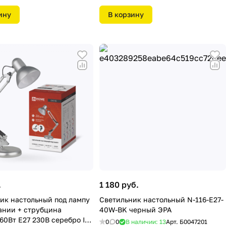
ину
В корзину
.
1 180 руб.
ик настольный под лампу
Светильник настольный N-116-E27-
ании + струбцина
40W-BK черный ЭРА
60Вт Е27 230В серебро IN
0
0
В наличии: 13
Арт.
Б0047201