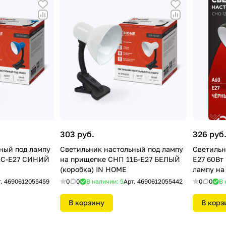
303 руб.
326 руб
ный под лампу
Светильник настольный под лампу
Светильн
1С-E27 СИНИЙ
на прищепке СНП 11Б-E27 БЕЛЫЙ
E27 60Вт
(коробка) IN HOME
лампу на
HOME
т.
4690612055459
0
0
В наличии: 5
Арт.
4690612055442
0
0
В 
В корзину
В корз