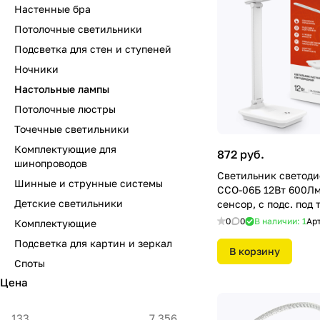
Настенные бра
Потолочные светильники
Подсветка для стен и ступеней
Ночники
Настольные лампы
Потолочные люстры
Точечные светильники
Комплектующие для
872 руб.
шинопроводов
Светильник светоди
Шинные и струнные системы
ССО-06Б 12Вт 600Лм
Детские светильники
сенсор, с подс. под 
IN HOME
0
0
В наличии: 1
Ар
Комплектующие
Подсветка для картин и зеркал
В корзину
Споты
Цена