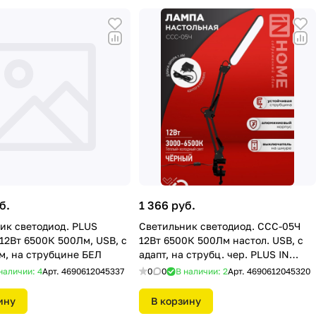
б.
1 366 руб.
ик светодиод. PLUS
Светильник светодиод. ССС-05Ч
12Вт 6500К 500Лм, USB, с
12Вт 6500К 500Лм настол. USB, с
м, на струбцине БЕЛ
адапт, на струбц. чер. PLUS IN
HOME
наличии: 4
Арт.
4690612045337
0
0
В наличии: 2
Арт.
4690612045320
ину
В корзину