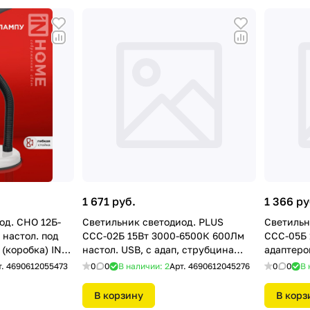
1 671 руб.
1 366 ру
од. СНО 12Б-
Светильник светодиод. PLUS
Светильн
 настол. под
ССС-02Б 15Вт 3000-6500К 600Лм
ССС-05Б 
(коробка) IN
настол. USB, с адап, струбцина
адаптеро
БЕЛ. IN HOME
т.
4690612055473
0
0
В наличии: 2
Арт.
4690612045276
0
0
В 
В корзину
В корз