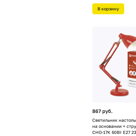
В корзину
867 руб.
Светильник настоль
на основании + стр
СНО-17К 60Вт Е27 2