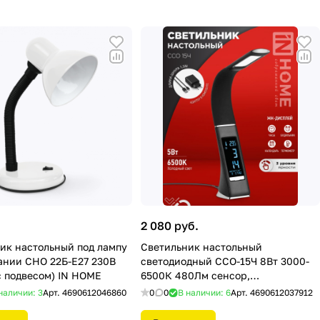
.
2 080 руб.
ик настольный под лампу
Светильник настольный
ании СНО 22Б-E27 230В
светодиодный ССО-15Ч 8Вт 3000-
 подвесом) IN HOME
6500К 480Лм сенсор,
часы,календарь, ЧЕРНЫЙ IN HOME
наличии: 3
Арт.
4690612046860
0
0
В наличии: 6
Арт.
4690612037912