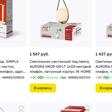
1 547 руб.
1 437 ру
од. SIMPLE
Светильник настенный под лампу
Светильн
 настол,
AURORA DROP-G9-LT 1хG9 матовый
AURORA D
телефон, адапт.
плафон, латунный корпус IN HOME
плафон, 
т.
4690612036519
0
0
В наличии: 3
Арт.
4690612063720
0
0
В 
В корзину
В корз