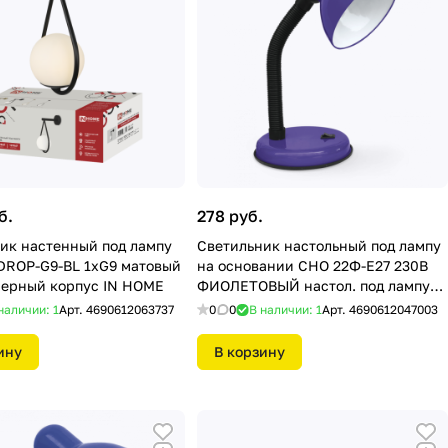
б.
278 руб.
ик настенный под лампу
Светильник настольный под лампу
ROP-G9-BL 1хG9 матовый
на основании СНО 22Ф-E27 230В
черный корпус IN HOME
ФИОЛЕТОВЫЙ настол. под лампу
на основании (с подвесом) IN
наличии: 1
Арт.
4690612063737
0
0
В наличии: 1
Арт.
4690612047003
HOME
ину
В корзину