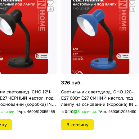
.
326 руб.
ик светодиод. СНО 12Ч-
Светильник светодиод. СНО 12С-
 Е27 ЧЕРНЫЙ настол. под
E27 60Вт Е27 СИНИЙ настол. под
 основании (коробка) IN
лампу на основании (коробка) IN
HOME
наличии: 9
Арт.
4690612055466
0
0
В наличии: 7
Арт.
4690612055480
ину
В корзину