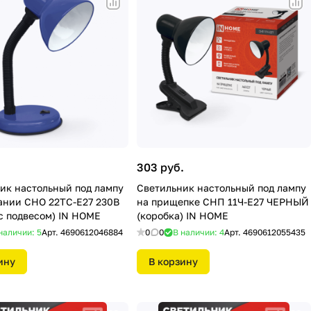
.
303 руб.
ик настольный под лампу
Светильник настольный под лампу
ании СНО 22ТС-E27 230В
на прищепке СНП 11Ч-E27 ЧЕРНЫЙ
 подвесом) IN HOME
(коробка) IN HOME
наличии: 5
Арт.
4690612046884
0
0
В наличии: 4
Арт.
4690612055435
ину
В корзину