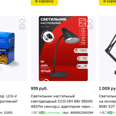
В корзину
В корз
955 руб.
1 009 ру
од. LCG-V
Светильник настольный
Светильн
оративная"
светодиодный CCO-19Ч 8Вт 6500К
на основ
480Лм сенсор,с адаптером черный
60Вт Е27
SIMPLE IN HOME
рт.
11003
0
0
В наличии: 1
Арт.
4690612041094
0
0
В 