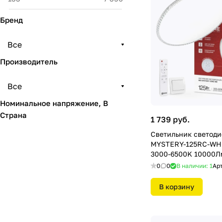
Бренд
Все
Производитель
Все
Номинальное напряжение, В
Страна
1 739 руб.
Светильник светод
MYSTERY-125RC-WH 
3000-6500K 10000Л
пультом ДУ белый I
0
0
В наличии: 1
Ар
В корзину