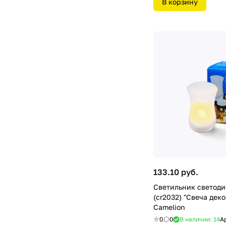
В корзину
133.10 руб.
Светильник светоди
(cr2032) "Свеча дек
Camelion
0
0
В наличии: 14
А