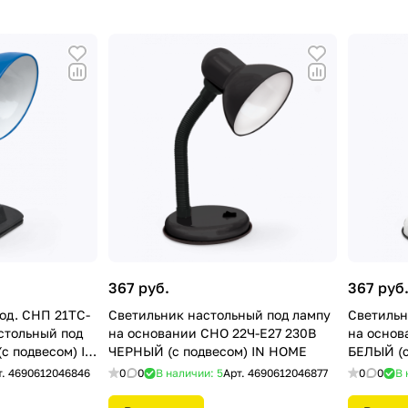
367 руб.
367 руб
од. СНП 21ТС-
Светильник настольный под лампу
Светильн
стольный под
на основании СНО 22Ч-E27 230В
на основ
с подвесом) IN
ЧЕРНЫЙ (с подвесом) IN HOME
БЕЛЫЙ (с
т.
4690612046846
0
0
В наличии: 5
Арт.
4690612046877
0
0
В 