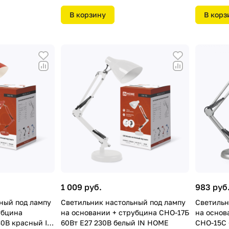
В корзину
В корз
1 009 руб.
983 руб
ный под лампу
Светильник настольный под лампу
Светильн
убцина
на основании + струбцина СНО-17Б
на основ
30В красный IN
60Вт Е27 230В белый IN HOME
СНО-15С 