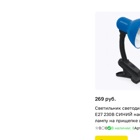
269 руб.
Светильник светоди
E27 230В СИНИЙ на
лампу на прищепке (
HOME
0
0
В наличии: 8
Ар