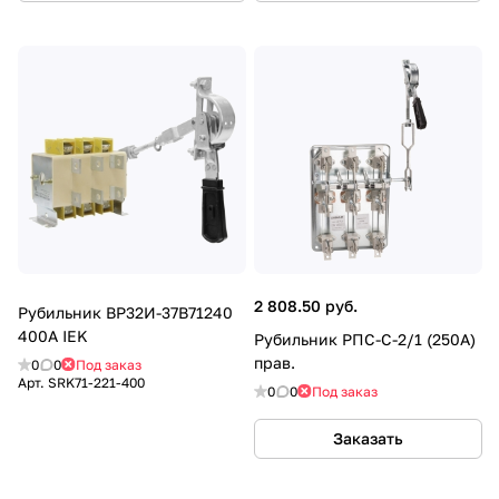
2 808.50 руб.
Рубильник ВР32И-37В71240
400А IEK
Рубильник РПС-С-2/1 (250А)
прав.
0
0
Под заказ
Арт.
SRK71-221-400
0
0
Под заказ
Заказать