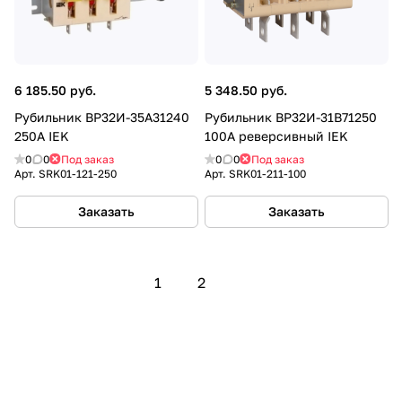
6 185.50 руб.
5 348.50 руб.
Рубильник ВР32И-35А31240
Рубильник ВР32И-31В71250
250А IEK
100А реверсивный IEK
0
0
Под заказ
0
0
Под заказ
Арт.
SRK01-121-250
Арт.
SRK01-211-100
Заказать
Заказать
1
2