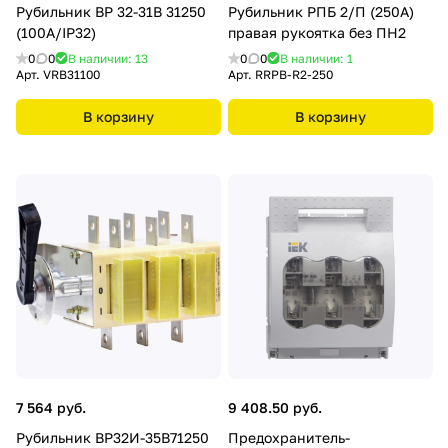
Рубильник ВР 32-31В 31250
Рубильник РПБ 2/П (250А)
(100А/IP32)
правая рукоятка без ПН2
0
0
В наличии: 13
0
0
В наличии: 1
Арт.
VRB31100
Арт.
RRPB-R2-250
В корзину
В корзину
7 564 руб.
9 408.50 руб.
Рубильник ВР32И-35В71250
Предохранитель-