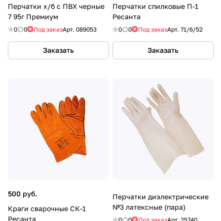
Перчатки х/б с ПВХ черные
Перчатки спилковые П-1
7 95г Премиум
Ресанта
0
0
Под заказ
Арт.
089053
0
0
Под заказ
Арт.
71/6/52
Заказать
Заказать
500 руб.
Перчатки диэлектрические
№3 латексные (пара)
Краги сварочные СК-1
Ресанта
0
0
Под заказ
Арт.
25740