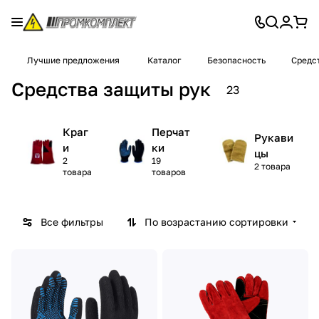
Лучшие предложения
Каталог
Безопасность
Средс
Средства защиты рук
23
Краг
Перчат
Рукави
и
ки
цы
2
19
2 товара
товара
товаров
Все фильтры
По возрастанию сортировки