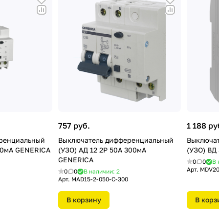
757 руб.
1 188 ру
ренциальный
Выключатель дифференциальный
Выключа
 30мА GENERICA
(УЗО) АД 12 2Р 50А 300мА
(УЗО) ВД 
GENERICA
0
0
В 
Арт.
MDV20
0
0
В наличии: 2
Арт.
MAD15-2-050-C-300
В корзину
В корз