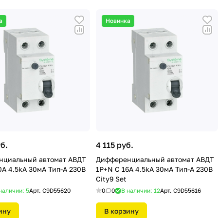
а
Новинка
б.
4 115 руб.
нциальный автомат АВДТ
Дифференциальный автомат АВДТ
0А 4.5kA 30мА Тип-A 230В
1P+N С 16А 4.5kA 30мА Тип-A 230В
City9 Set
наличии: 5
Арт.
C9D55620
0
0
В наличии: 12
Арт.
C9D55616
ину
В корзину