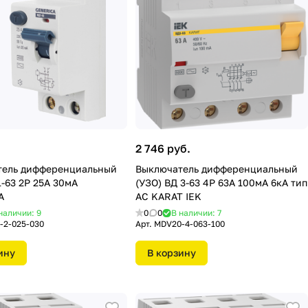
2 746 руб.
тель дифференциальный
Выключатель дифференциальный
1-63 2Р 25А 30мА
(УЗО) ВД 3-63 4Р 63А 100мA 6кА тип
A
АС KARAT IEK
наличии: 9
0
0
В наличии: 7
-2-025-030
Арт.
MDV20-4-063-100
ину
В корзину