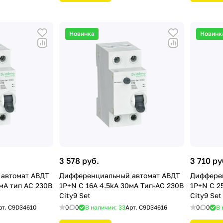
Новинка
Новинк
3 578 руб.
3 710 ру
автомат АВДТ
Дифференциальный автомат АВДТ
Диффере
мА тип AС 230В
1P+N С 16А 4.5kA 30мА Тип-AС 230В
1P+N С 2
City9 Set
City9 Set
рт.
C9D34610
0
0
В наличии: 33
Арт.
C9D34616
0
0
В 