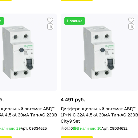
а
Новинка
б.
4 491 руб.
нциальный автомат АВДТ
Дифференциальный автомат АВДТ
5А 4.5kA 30мА Тип-AС 230В
1P+N С 32А 4.5kA 30мА Тип-AС 230В
City9 Set
наличии: 29
Арт.
C9D34625
0
0
В наличии: 10
Арт.
C9D34632