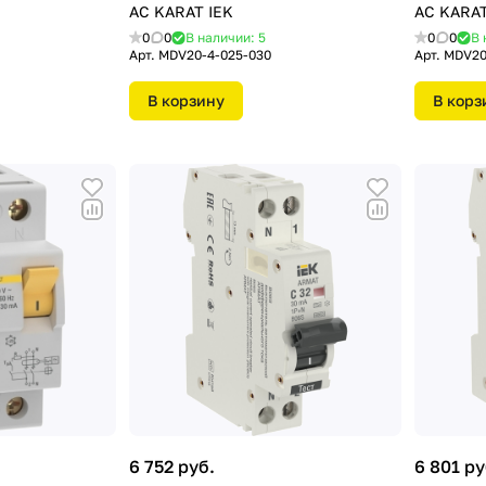
АС KARAT IEK
АС KARAT
0
0
В наличии: 5
0
0
В 
Арт.
MDV20-4-025-030
Арт.
MDV20
В корзину
В корз
6 752 руб.
6 801 ру