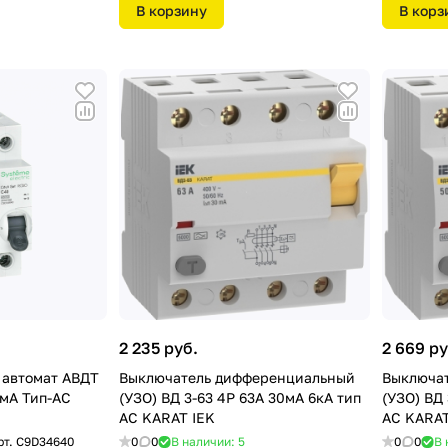
В корзину
В корз
2 235 руб.
2 669 ру
автомат АВДТ
Выключатель дифференциальный
Выключа
0мА Тип-AС
(УЗО) ВД 3-63 4Р 63А 30мA 6кА тип
(УЗО) ВД
АС KARAT IEK
АС KARAT
рт.
C9D34640
0
0
В наличии: 5
0
0
В 