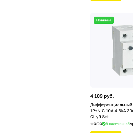
Новинка
4 109 руб.
Дифференциальный 
1P+N С 10А 4.5kA 30
City9 Set
0
0
В наличии: 45
А