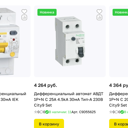
Новинка
Новинк
4 264 руб.
4 364 ру
ренциальный
Дифференциальный автомат АВДТ
Диффере
 30мА IEK
1P+N С 25А 4.5kA 30мА Тип-A 230В
1P+N С 2
City9 Set
City9 Set
0
0
В наличии: 11
Арт.
C9D55625
0
0
В 
В корзину
В корз