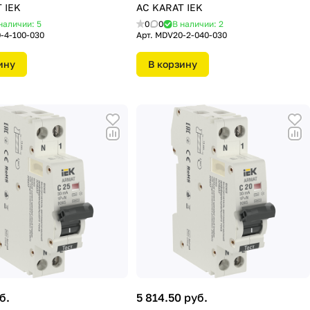
 IEK
АС KARAT IEK
наличии: 5
0
0
В наличии: 2
-4-100-030
Арт.
MDV20-2-040-030
ину
В корзину
б.
5 814.50 руб.