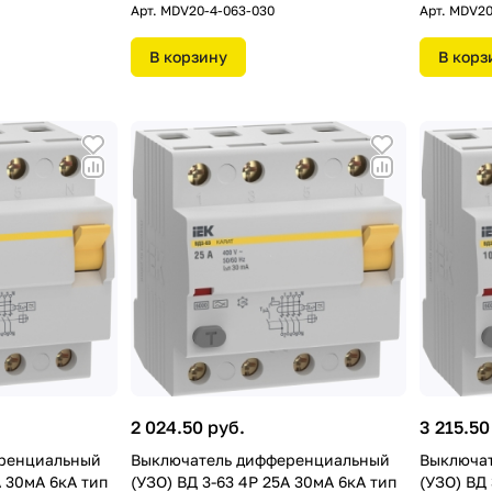
Арт.
MDV20-4-063-030
Арт.
MDV20
В корзину
В корз
2 024.50 руб.
3 215.50
ренциальный
Выключатель дифференциальный
Выключа
А 30мA 6кА тип
(УЗО) ВД 3-63 4Р 25А 30мA 6кА тип
(УЗО) ВД