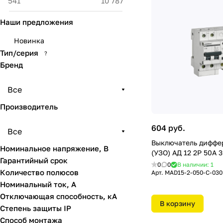
Наши предложения
Новинка
Тип/серия
?
Бренд
Все
Производитель
604 руб.
Все
Выключатель диффе
Номинальное напряжение, В
(УЗО) АД 12 2Р 50А
Гарантийный срок
0
0
В наличии: 1
Количество полюсов
Арт.
MAD15-2-050-C-030
Номинальный ток, А
Отключающая способность, кА
В корзину
Степень защиты IP
Способ монтажа