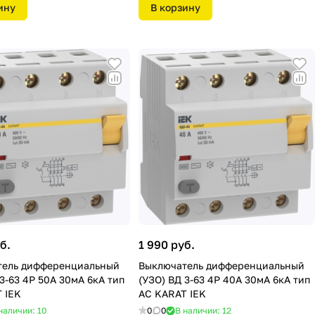
ину
В корзину
б.
1 990 руб.
тель дифференциальный
Выключатель дифференциальный
 3-63 4Р 50А 30мA 6кА тип
(УЗО) ВД 3-63 4Р 40А 30мA 6кА тип
 IEK
АС KARAT IEK
наличии: 10
0
0
В наличии: 12