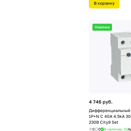
В корзину
Новинка
4 746 руб.
Дифференциальный 
1P+N С 40А 4.5kA 3
230В City9 Set
0
0
В наличии: 33
А