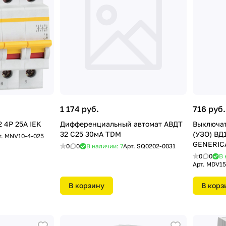
1 174 руб.
716 руб.
Выкл.нагрузки ВН-32 4Р 25А IEK
Дифференциальный автомат АВДТ
Выключа
32 С25 30мА TDM
(УЗО) ВД
т.
MNV10-4-025
GENERIC
0
0
В наличии: 7
Арт.
SQ0202-0031
0
0
В 
Арт.
MDV15
В корзину
В корз