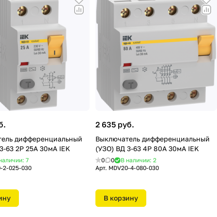
б.
2 635 руб.
тель дифференциальный
Выключатель дифференциальный
3-63 2Р 25А 30мА IEK
(УЗО) ВД 3-63 4Р 80А 30мА IEK
наличии: 7
0
0
В наличии: 2
-2-025-030
Арт.
MDV20-4-080-030
ину
В корзину