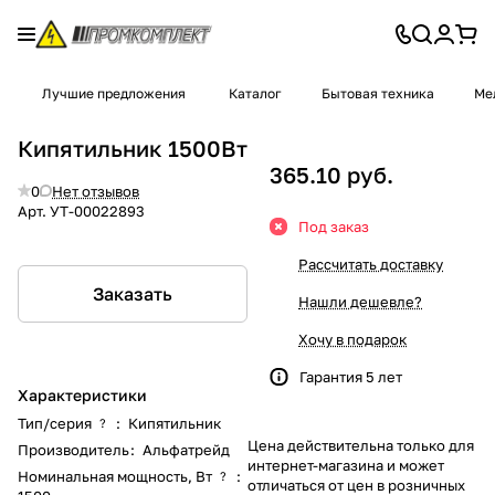
Лучшие предложения
Каталог
Бытовая техника
Ме
Кипятильник 1500Вт
365.10 руб.
0
Нет отзывов
Арт.
УТ-00022893
Под заказ
Рассчитать доставку
Заказать
Нашли дешевле?
Хочу в подарок
Гарантия 5 лет
Характеристики
Тип/серия
:
Кипятильник
?
Цена действительна только для
Производитель
:
Альфатрейд
интернет-магазина и может
Номинальная мощность, Вт
:
?
отличаться от цен в розничных