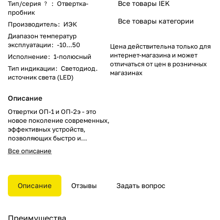
Все товары IEK
Тип/серия
:
Отвертка-
?
пробник
Все товары категории
Производитель
:
ИЭК
Диапазон температур
эксплуатации
:
-10...50
Цена действительна только для
интернет-магазина и может
Исполнение
:
1-полюсный
отличаться от цен в розничных
Тип индикации
:
Светодиод.
магазинах
источник света (LED)
Описание
Отвертки ОП-1 и ОП-2э - это
новое поколение современных,
эффективных устройств,
позволяющих быстро и
безопасно проверять
Все описание
следующие параметры:
напряжение переменного и
постоянного тока, полярность,
целостность цепи.
Описание
Отзывы
Задать вопрос
Преимущества