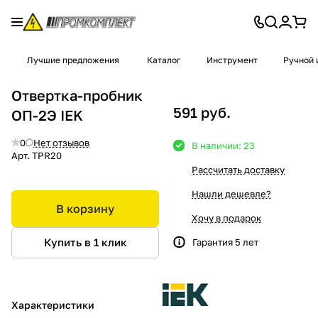
Лучшие предложения
Каталог
Инструмент
Ручной 
Отвертка-пробник
591 руб.
ОП-2Э IEK
0
Нет отзывов
В наличии: 23
Арт.
TPR20
Рассчитать доставку
Нашли дешевле?
В корзину
Хочу в подарок
Купить в 1 клик
Гарантия 5 лет
Характеристики